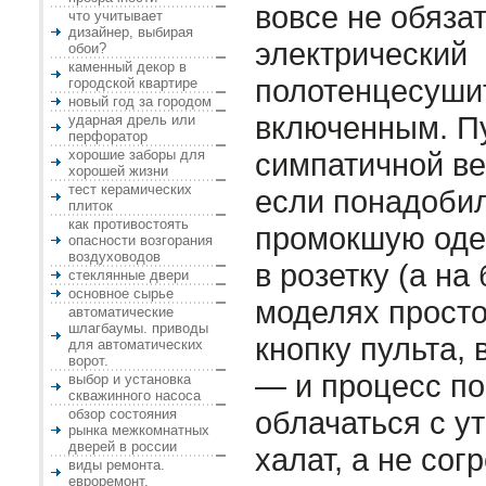
вовсе не обяза
что учитывает
дизайнер, выбирая
электрический
обои?
каменный декор в
полотенцесуши
городской квартире
новый год за городом
включенным. Пу
ударная дрель или
перфоратор
хорошие заборы для
симпатичной ве
хорошей жизни
тест керамических
если понадоби
плиток
как противостоять
промокшую одеж
опасности возгорания
воздуховодов
в розетку (а н
стеклянные двери
основное сырье
моделях просто
автоматические
шлагбаумы. приводы
кнопку пульта, 
для автоматических
ворот.
— и процесс по
выбор и установка
скважинного насоса
облачаться с у
обзор состояния
рынка межкомнатных
дверей в россии
халат, а не сог
виды ремонта.
евроремонт.