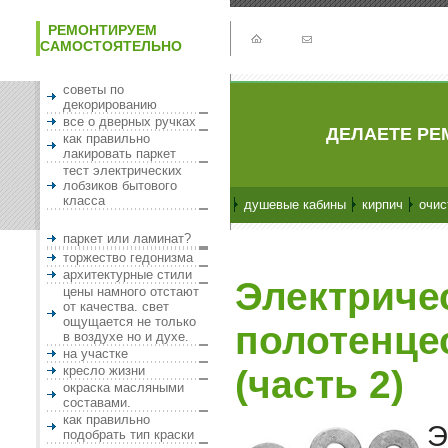
РЕМОНТИРУЕМ
САМОСТОЯТЕЛЬНО
советы по
декорированию
все о дверных ручках
ДЕЛАЕТЕ РЕ
как правильно
лакировать паркет
тест электрических
лобзиков бытового
класса
душевые кабины
кирпич
очис
паркет или ламинат?
торжество гедонизма
архитектурные стили
Электриче
цены намного отстают
от качества. свет
ощущается не только
полотенце
в воздухе но и духе.
на участке
кресло жизни
(часть 2)
окраска масляными
составами.
как правильно
Э
подобрать тип краски