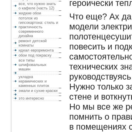
героически теп
все, что нужно знать
о кафеле (часть 12)
жидкие обои
Что еще? Ах да
потолок из
гипсокартона: стиль и
модели электри
практичность
современного
полотенцесуши
дизайна
ремонт детской
повесить и под
комнаты
идеал евроремонта
самостоятельн
обои под покраску
все типы
технических зн
шлифовальных
машин
руководствуясь
укладка
керамических и
Нужно только з
каменных плиток
эмали и сухие краски
стене и воткнут
это интересно
Но мы все же 
помнить о прав
в помещениях 