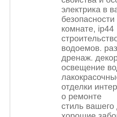
электрика в в
безопасности
комнате, ip44
строительств
водоемов. ра
дренаж. деко
освещение во
лакокрасочны
отделки интер
о ремонте
стиль вашего
хорошие забо