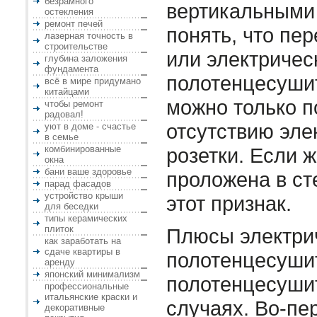
безрамного
вертикальными
остекления
ремонт печей
понять, что пе
лазерная точность в
строительстве
или электричес
глубина заложения
фундамента
полотенцесуши
всё в мире придумано
китайцами
можно только п
чтобы ремонт
радовал!
отсутствию эле
уют в доме - счастье
в семье
комбинированные
розетки. Если 
окна
бани ваше здоровье
проложена в ст
парад фасадов
устройство крыши
этот признак.
для беседки
типы керамических
плиток
Плюсы электри
как заработать на
сдаче квартиры в
полотенцесуши
аренду
японский минимализм
полотенцесушит
профессиональные
итальянские краски и
случаях. Во-пе
декоративные