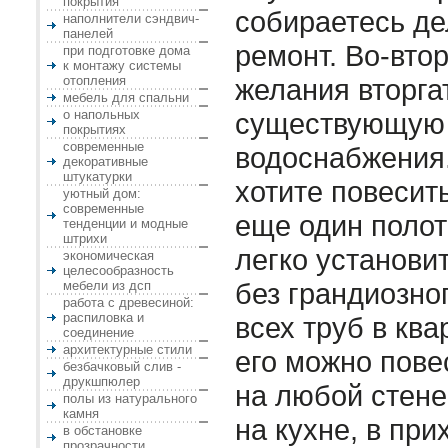
покрытия
собираетесь де
наполнители сэндвич-
панелей
ремонт. Во-втор
при подготовке дома
к монтажу системы
отопления
желания вторга
мебель для спальни
о напольных
существующую
покрытиях
современные
водоснабжения.
декоративные
штукатурки
хотите повесит
уютный дом:
современные
еще один полот
тенденции и модные
штрихи
легко установи
экономическая
целесообразность
без грандиозно
мебели из дсп
работа с древесиной:
распиловка и
всех труб в ква
соединение
архитектурные стили
его можно пове
безбачковый слив -
друкшпюлер
на любой стене
полы из натурального
камня
на кухне, в при
в обстановке
прозрачности