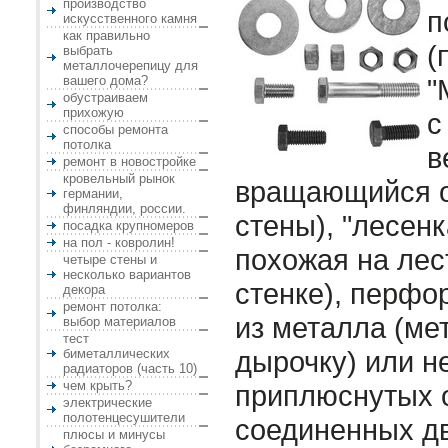
производство
п
искусственного камня
как правильно
(
выбрать
металлочерепицу для
вашего дома?
"
обустраиваем
прихожую
с
способы ремонта
потолка
в
ремонт в новостройке
кровельный рынок
вращающийся о
германии,
финляндии, россии.
стены), "лесен
посадка крупномеров
на пол - ковролин!
похожая на лес
четыре стены и
несколько вариантов
стенке), перфо
декора
ремонт потолка:
из металла (ме
выбор материалов
тест
дырочку) или н
биметаллических
радиаторов (часть 10)
чем крыть?
приплюснутых 
электрические
полотенцесушители
соединенных д
плюсы и минусы