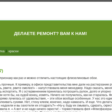
ДЕЛАЕТЕ РЕМОНТ? ВАМ К НАМ!
тка
краски
7)
 признаку как раз и можно отличить настоящие флизелиновые обои.
ь прочные. К примеру, в офисе представительства мне дали на растерзание 
ь, рвите, рвите смелее!» – напутствовала меня менеджер. Надо сказать, меня
ь испортить. Я с остервенением принялась потрошить рулон, долго и упорно
ли хотя бы, на худой конец, измять. Ничего не получилось, как ни старалась. Ф
рямо лучилась от удовольствия, – эти обои вообще особенные. У нас это ед
леивать сухими. Нет, стену клеем, конечно, надо намазать. И еще. Что делать
надоели и вы захотели их отодрать?» «Ну-у, буду их смывать, сдирать, скр
ила я. « А вот и не надо ничего скрести! – торжествовала фея «Флисфазера