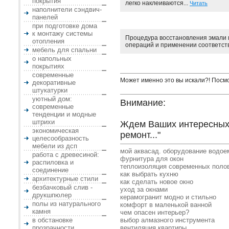
покрытия
легко наклеиваются...
Читать
наполнители сэндвич-
панелей
при подготовке дома
к монтажу системы
Процедура восстановления эмали в
отопления
операций и применении соответст
мебель для спальни
о напольных
покрытиях
современные
Может именно это вы искали?! Посм
декоративные
штукатурки
уютный дом:
Внимание:
современные
тенденции и модные
штрихи
Ждем Ваших интересных 
экономическая
ремонт..."
целесообразность
мебели из дсп
мой аквасад. оборудование водое
работа с древесиной:
фурнитура для окон
распиловка и
теплоизоляция современных поло
соединение
как выбрать кухню
архитектурные стили
как сделать новое окно
безбачковый слив -
уход за окнами
друкшпюлер
керамогранит модно и стильно
полы из натурального
комфорт в маленькой ванной
камня
чем опасен интерьер?
в обстановке
выбор алмазного инструмента
прозрачности
вентиляция квартиры