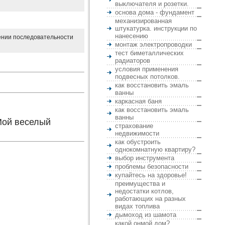
выключателя и розетки.
основа дома - фундамент
механизированная
штукатурка. инструкции по
нанесению
дении последовательности
монтаж электропроводки
тест биметаллических
радиаторов
условия применения
подвесных потолков.
как восстановить эмаль
ванны
каркасная баня
как восстановить эмаль
ванны
Мой веселый
страхование
недвижимости
как обустроить
однокомнатную квартиру?
выбор инструмента
проблемы безопасности
купайтесь на здоровье!
преимущества и
недостатки котлов,
работающих на разных
видах топлива
дымоход из шамота
какой онмой дом?