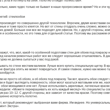
 с угла и потянуть на себя. Полотно отойдет полностью».
льно, каких чудес только не бывает в наше прогрессивное время? Но и эти ч
ретий: стеклообои
 производят по совершенно другой технологии. Впрочем, двумя качествами о
ные и тоже просто клеятся. Но вот от стены отодрать очень сложно, можно с
х домой. Больше они все же подходят для офисов. Но, с другой стороны, кому
я и особенности, но это тема для отдельной статьи. Поэтому мы расскажем о
ажут, что, мол, какой-то особенной подготовки стен для обоев под покраску н
ред началом ремонтных работ все же следует хорошенько отшпаклевать. В да
урка не должна сыпаться у вас под рукой.
вать по стене жестким валиком. Лучше всего купить специальную щетку. В к
че фактура опять же может повредиться. И самое главное, нужно как можно 
азойдутся.
м не просто об обоях, а об обоях под покраску. Так вот, красить обои следуе
так и будет выглядеть поверхность: обои могут казаться матовыми или же, на
и обои моющимися или нет. Лучше использовать акриловые, латексные краски
ердили: «Можете перекрашивать их хоть каждый месяц!» Но специалисты сов
м раз 10–12. С другой стороны, все зависит от качества краски. Поэтому сове
ршенно испортить полотно.
от, который рекомендует выбранная вами фирма. Им виднее. Но универсальн
мент-Экстра».