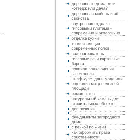
деревянные дома. дом
коттедж или дача?
деревянная мебель и её
свойства
внутренняя отделка
гипсовыми плитами -
..
современно и экологично
отделка кухни
теплоизоляция
современных полов.
водонагреватель
гипсовые реки картонные
берега
правила подключения
заземления
шкаф-купе. дань моде или
еще один метр полезной
площади
ремонт стен
натуральный камень для
строительных объектов
дсп позиция'
фундаменты загородного
дома
с печкой по жизни
как оформить права
собственности