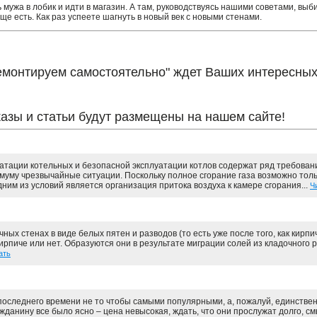
ь мужа в лобик и идти в магазин. А там, руководствуясь нашими советами, вы
еще есть. Как раз успеете шагнуть в новый век с новыми стенами.
монтируем самостоятельно" ждет Ваших интересных 
азы и статьи будут размещены на нашем сайте!
тации котельных и безопасной эксплуатации котлов содержат ряд требовани
муму чрезвычайные ситуации. Поскольку полное сгорание газа возможно тол
ним из условий является организация притока воздуха к камере сгорания...
Ч
ых стенах в виде белых пятен и разводов (то есть уже после того, как кирпич
ирпиче или нет. Образуются они в результате миграции солей из кладочного р
ать
следнего времени не то чтобы самыми популярными, а, пожалуй, единстве
данину все было ясно – цена невысокая, ждать, что они прослужат долго, см