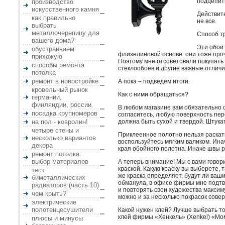
подцепить
производство
искусственного камня
Действите
как правильно
не все.
выбрать
металлочерепицу для
Способ т
вашего дома?
Эти обои
обустраиваем
флизелиновой основе: они тоже проч
прихожую
Поэтому мне отсоветовали покупать и
способы ремонта
стеклообоев и другие важные отличи
потолка
ремонт в новостройке
А пока – подведем итоги.
кровельный рынок
Как с ними обращаться?
германии,
финляндии, россии.
В любом магазине вам обязательно ск
посадка крупномеров
согласитесь, любую поверхность пе
на пол - ковролин!
должна быть сухой и твердой. Штукат
четыре стены и
Приклеенное полотно нельзя раскаты
несколько вариантов
воспользуйтесь мягким валиком. Ина
декора
края обойного полотна. Иначе швы р
ремонт потолка:
выбор материалов
А теперь внимание! Мы с вами говори
краской. Какую краску вы выберете, 
тест
же краска определяет, будут ли ваш
биметаллических
обманула, в офисе фирмы мне подтв
радиаторов (часть 10)
и повторять свои художества максиму
чем крыть?
можно и за несколько покрасок сове
электрические
полотенцесушители
Какой нужен клей? Лучше выбрать т
клей фирмы «Хенкель» (Xenkel) «Мо
плюсы и минусы