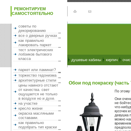
РЕМОНТИРУЕМ
САМОСТОЯТЕЛЬНО
советы по
декорированию
все о дверных ручках
как правильно
лакировать паркет
тест электрических
лобзиков бытового
класса
душевые кабины
кирпич
очис
паркет или ламинат?
торжество гедонизма
архитектурные стили
Обои под покраску (часть 
цены намного отстают
от качества. свет
По этому
ощущается не только
в воздухе но и духе.
Они очен
не бойтес
на участке
что-нибуд
кресло жизни
кусочек и
окраска масляными
девушка п
составами.
можно нак
как правильно
временем 
подобрать тип краски
предполож