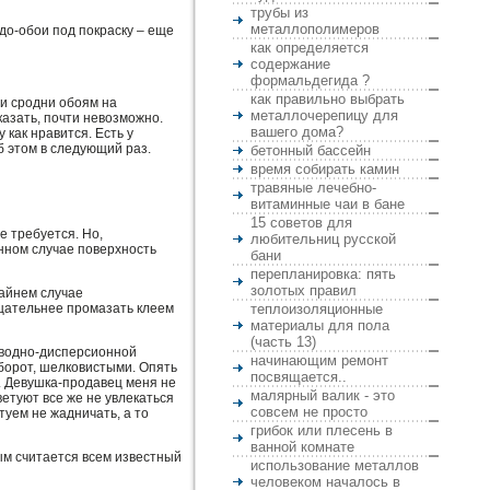
трубы из
металлополимеров
удо-обои под покраску – еще
как определяется
содержание
формальдегида ?
как правильно выбрать
ни сродни обоям на
металлочерепицу для
казать, почти невозможно.
вашего дома?
 как нравится. Есть у
б этом в следующий раз.
бетонный бассейн
время собирать камин
травяные лечебно-
витаминные чаи в бане
15 советов для
е требуется. Но,
любительниц русской
нном случае поверхность
бани
перепланировка: пять
золотых правил
райнем случае
тщательнее промазать клеем
теплоизоляционные
материалы для пола
(часть 13)
т водно-дисперсионной
начинающим ремонт
оборот, шелковистыми. Опять
посвящается..
. Девушка-продавец меня не
малярный валик - это
етуют все же не увлекаться
совсем не просто
туем не жадничать, а то
грибок или плесень в
ванной комнате
ым считается всем известный
использование металлов
человеком началось в