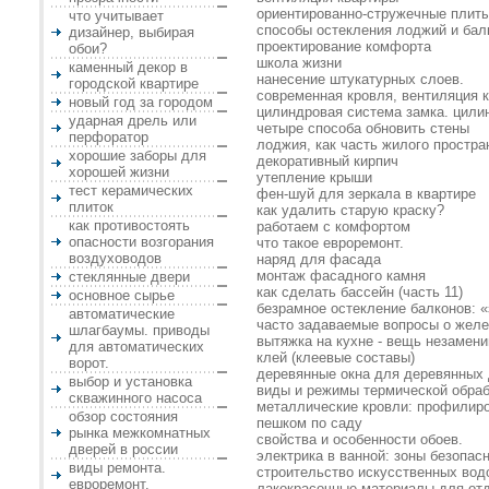
ориентированно-стружечные плит
что учитывает
способы остекления лоджий и бал
дизайнер, выбирая
проектирование комфорта
обои?
школа жизни
каменный декор в
нанесение штукатурных слоев.
городской квартире
современная кровля, вентиляция 
новый год за городом
цилиндровая система замка. цилин
ударная дрель или
четыре способа обновить стены
перфоратор
лоджия, как часть жилого простра
хорошие заборы для
декоративный кирпич
хорошей жизни
утепление крыши
тест керамических
фен-шуй для зеркала в квартире
плиток
как удалить старую краску?
как противостоять
работаем с комфортом
опасности возгорания
что такое евроремонт.
воздуховодов
наряд для фасада
монтаж фасадного камня
стеклянные двери
как сделать бассейн (часть 11)
основное сырье
безрамное остекление балконов: «
автоматические
часто задаваемые вопросы о жел
шлагбаумы. приводы
вытяжка на кухне - вещь незамен
для автоматических
клей (клеевые составы)
ворот.
деревянные окна для деревянных
выбор и установка
виды и режимы термической обраб
скважинного насоса
металлические кровли: профилир
обзор состояния
пешком по саду
рынка межкомнатных
свойства и особенности обоев.
дверей в россии
электрика в ванной: зоны безопасн
виды ремонта.
строительство искусственных вод
евроремонт.
лакокрасочные материалы для отд