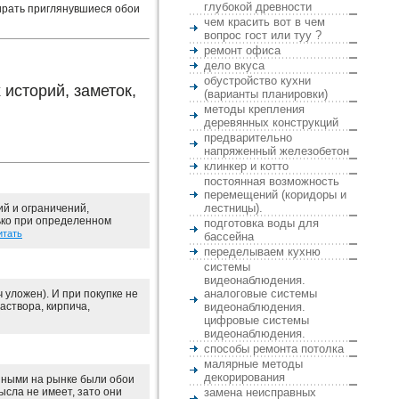
глубокой древности
бирать приглянувшиеся обои
чем красить вот в чем
вопрос гост или туу ?
ремонт офиса
дело вкуса
обустройство кухни
историй, заметок,
(варианты планировки)
методы крепления
деревянных конструкций
предварительно
напряженный железобетон
клинкер и котто
постоянная возможность
перемещений (коридоры и
лестницы).
й и ограничений,
ько при определенном
подготовка воды для
итать
бассейна
переделываем кухню
системы
видеонаблюдения.
аналоговые системы
 уложен). И при покупке не
аствора, кирпича,
видеонаблюдения.
цифровые системы
видеонаблюдения.
способы ремонта потолка
малярные методы
декорирования
нными на рынке были обои
ысла не имеет, зато они
замена неисправных