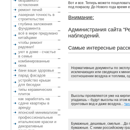
безрамного
Вот и все. Теперь можете поцеловат
остекления
под покраску. До Нового года время 
ремонт печей
лазерная точность в
Внимание:
строительстве
глубина заложения
фундамента
Администрания сайта "Ре
всё в мире придумано
наблюдений.
китайцами
чтобы ремонт
радовал!
Самые интересные расск
уют в доме - счастье
в семье
комбинированные
окна
Нормативные документы по эксплуа
бани ваше здоровье
исключающих или сводящих к мини
парад фасадов
соотношении воздуха и топлива, од
устройство крыши
для беседки
типы керамических
плиток
Высолы проявляются уже на кирпичн
как заработать на
угадаешь – будут высолы на этом к
сдаче квартиры в
грунтовых вод и даже воздуха...
Чит
аренду
японский минимализм
профессиональные
итальянские краски и
Бумажные, дешевые, смелые…До по
декоративные
бумажные. С ними российскому граж