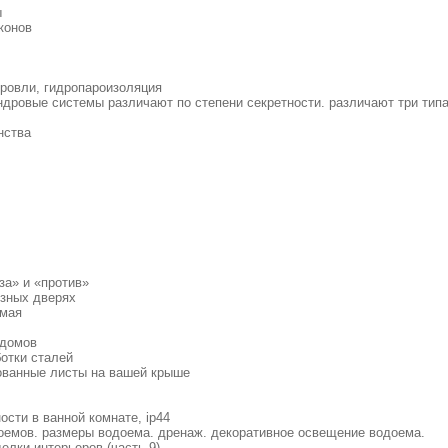
ы
конов
кровли, гидропароизоляция
дровые системы различают по степени секретности. различают три типа.
нства
за» и «против»
езных дверях
имая
 домов
отки сталей
ованные листы на вашей крыше
ости в ванной комнате, ip44
оемов. размеры водоема. дренаж. декоративное освещение водоема.
елки интерьеров (часть 9)