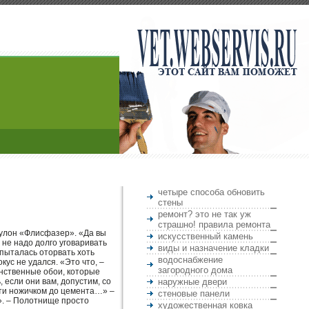
четыре способа обновить
стены
ремонт? это не так уж
страшно! правила ремонта
рулон «Флисфазер». «Да вы
искусственный камень
 не надо долго уговаривать
виды и назначение кладки
 пыталась оторвать хоть
водоснабжение
окус не удался. «Это что, –
загородного дома
инственные обои, которые
, если они вам, допустим, со
наружные двери
ести ножичком до цемента…» –
стеновые панели
». – Полотнище просто
художественная ковка