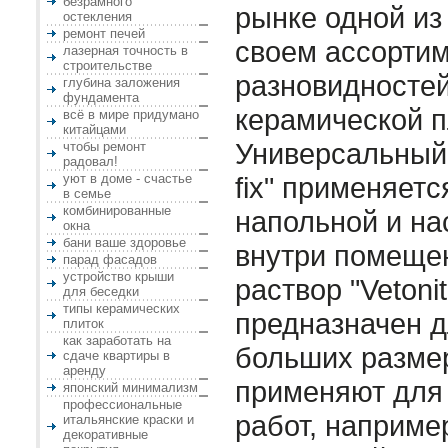
безрамного
рынке одной из
остекления
ремонт печей
своем ассортим
лазерная точность в
строительстве
разновидностей
глубина заложения
фундамента
керамической п
всё в мире придумано
китайцами
Универсальный к
чтобы ремонт
радовал!
уют в доме - счастье
fix" применяетс
в семье
комбинированные
напольной и на
окна
бани ваше здоровье
внутри помеще
парад фасадов
устройство крыши
раствор "Vetoni
для беседки
типы керамических
предназначен д
плиток
как заработать на
больших размер
сдаче квартиры в
аренду
применяют для
японский минимализм
профессиональные
работ, наприме
итальянские краски и
декоративные