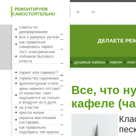
РЕМОНТИРУЕМ
САМОСТОЯТЕЛЬНО
советы по
декорированию
все о дверных ручках
ДЕЛАЕТЕ РЕМ
как правильно
лакировать паркет
тест электрических
лобзиков бытового
класса
душевые кабины
кирпич
очис
паркет или ламинат?
торжество гедонизма
архитектурные стили
Все, что н
цены намного отстают
от качества. свет
ощущается не только
кафеле (ча
в воздухе но и духе.
на участке
кресло жизни
Кла
окраска масляными
составами.
пес
как правильно
подобрать тип краски