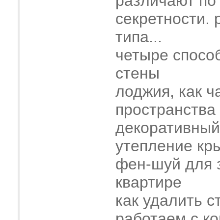
различают по
секретности. 
типа...
четыре спосо
стены
лоджия, как ч
пространства
декоративный
утепление кр
фен-шуй для 
квартире
как удалить с
работаем с к