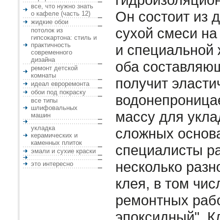
все, что нужно знать
Он состоит из 
о кафеле (часть 12)
жидкие обои
сухой смеси на
потолок из
гипсокартона: стиль и
практичность
и специальной
современного
дизайна
оба составляю
ремонт детской
комнаты
получит эласт
идеал евроремонта
обои под покраску
водонепрониц
все типы
шлифовальных
массу для укла
машин
укладка
сложных основ
керамических и
каменных плиток
специалисты р
эмали и сухие краски
несколько разн
это интересно
клея, в том чис
ремонтных работ
эпоксидный". К