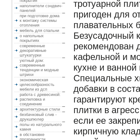
покрытия
тротуарной пли
наполнители сэндвич-
панелей
пригоден для о
при подготовке дома
к монтажу системы
плавательных б
отопления
мебель для спальни
Безусадочный кл
о напольных
покрытиях
рекомендован 
современные
декоративные
кафельной и мо
штукатурки
уютный дом:
кухне и ванной
современные
тенденции и модные
штрихи
Специальные х
экономическая
целесообразность
добавки в сост
мебели из дсп
работа с древесиной:
гарантируют к
распиловка и
соединение
плитки в агрес
архитектурные стили
безбачковый слив -
если ее закреп
друкшпюлер
полы из натурального
кирпичную клад
камня
в обстановке
прозрачности