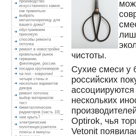
мож
производство
искусственного камня
как правильно
сов
выбрать
металлочерепицу для
сме
вашего дома?
обустраиваем
лиш
прихожую
способы ремонта
эко
потолка
ремонт в новостройке
чистоты.
кровельный рынок
германии,
финляндии, россии.
Сухие смеси у
посадка крупномеров
на пол - ковролин!
российских пок
четыре стены и
несколько вариантов
ассоциируются 
декора
ремонт потолка:
нескольких ин
выбор материалов
тест
биметаллических
производителей
радиаторов (часть 10)
чем крыть?
Optirok, чья то
электрические
полотенцесушители
Vetonit появил
плюсы и минусы