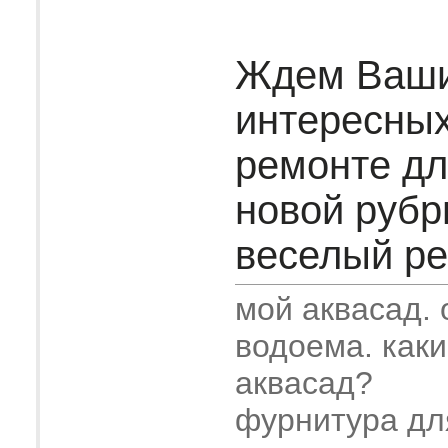
Ждем Ваш
интересных
ремонте дл
новой рубр
веселый рем
мой аквасад.
водоема. как
аквасад?
фурнитура дл