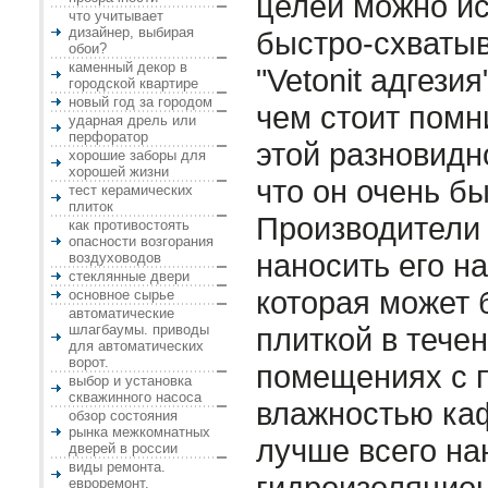
целей можно ис
что учитывает
дизайнер, выбирая
быстро-схваты
обои?
каменный декор в
"Vetonit адгези
городской квартире
новый год за городом
чем стоит помн
ударная дрель или
перфоратор
этой разновидн
хорошие заборы для
хорошей жизни
что он очень б
тест керамических
плиток
Производители
как противостоять
опасности возгорания
наносить его н
воздуховодов
стеклянные двери
которая может 
основное сырье
автоматические
шлагбаумы. приводы
плиткой в течен
для автоматических
ворот.
помещениях с 
выбор и установка
скважинного насоса
влажностью ка
обзор состояния
рынка межкомнатных
лучше всего на
дверей в россии
виды ремонта.
гидроизоляцион
евроремонт.