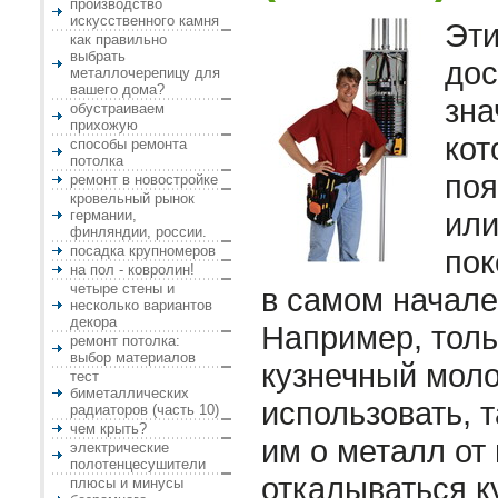
производство
искусственного камня
Эти
как правильно
выбрать
дос
металлочерепицу для
вашего дома?
зна
обустраиваем
прихожую
кот
способы ремонта
потолка
по
ремонт в новостройке
кровельный рынок
или
германии,
финляндии, россии.
посадка крупномеров
пок
на пол - ковролин!
четыре стены и
в самом начале
несколько вариантов
декора
Например, толь
ремонт потолка:
выбор материалов
кузнечный моло
тест
биметаллических
использовать, т
радиаторов (часть 10)
чем крыть?
им о металл от 
электрические
полотенцесушители
откалываться к
плюсы и минусы