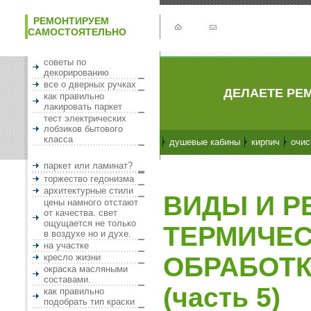
РЕМОНТИРУЕМ
САМОСТОЯТЕЛЬНО
советы по
декорированию
все о дверных ручках
ДЕЛАЕТЕ РЕМ
как правильно
лакировать паркет
тест электрических
лобзиков бытового
класса
душевые кабины
кирпич
очис
паркет или ламинат?
торжество гедонизма
архитектурные стили
ВИДЫ И 
цены намного отстают
от качества. свет
ощущается не только
ТЕРМИЧЕ
в воздухе но и духе.
на участке
кресло жизни
ОБРАБОТК
окраска масляными
составами.
(часть 5)
как правильно
подобрать тип краски