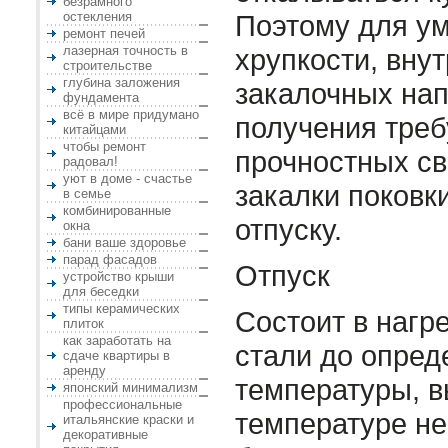
безрамного
остекления
Поэтому для у
ремонт печей
лазерная точность в
хрупкости, вну
строительстве
глубина заложения
закалочных на
фундамента
всё в мире придумано
получения тре
китайцами
чтобы ремонт
прочностных св
радовал!
уют в доме - счастье
закалки поковк
в семье
комбинированные
отпуску.
окна
бани ваше здоровье
парад фасадов
Отпуск
устройство крыши
для беседки
типы керамических
Состоит в нагр
плиток
как заработать на
стали до опред
сдаче квартиры в
аренду
температуры, в
японский минимализм
профессиональные
температуре не
итальянские краски и
декоративные