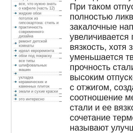
все, что нужно знать
При таком отпу
о кафеле (часть 12)
жидкие обои
полностью лик
потолок из
гипсокартона: стиль и
закалочные на
практичность
современного
увеличивается 
дизайна
ремонт детской
вязкость, хотя 
комнаты
идеал евроремонта
уменьшается тв
обои под покраску
все типы
прочность стал
шлифовальных
машин
высоким отпус
укладка
керамических и
с отжигом, соз
каменных плиток
эмали и сухие краски
соотношение м
это интересно
стали и ее вязк
сочетание терм
называют улуч