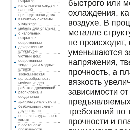
быстрого или м
покрытия
наполнители сэндвич-
панелей
охлаждения, ка
при подготовке дома
к монтажу системы
воздухе. В проц
отопления
мебель для спальни
металле струк
о напольных
покрытиях
не происходит,
современные
декоративные
уменьшаются з
штукатурки
уютный дом:
напряжения, тв
современные
тенденции и модные
штрихи
прочность, а п
экономическая
целесообразность
вязкость увели
мебели из дсп
работа с древесиной:
зависимости от
распиловка и
соединение
предъявляемых
архитектурные стили
безбачковый слив -
требований по 
друкшпюлер
полы из натурального
прочности и пл
камня
в обстановке
прозрачности