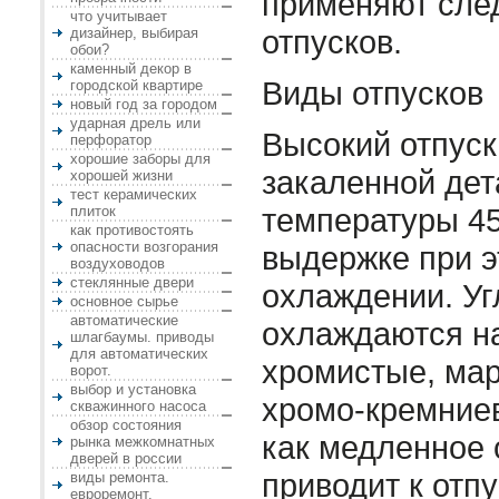
применяют сле
что учитывает
отпусков.
дизайнер, выбирая
обои?
каменный декор в
Виды отпусков
городской квартире
новый год за городом
ударная дрель или
Высокий отпуск
перфоратор
хорошие заборы для
закаленной дет
хорошей жизни
тест керамических
температуры 450
плиток
как противостоять
опасности возгорания
выдержке при э
воздуховодов
стеклянные двери
охлаждении. Уг
основное сырье
автоматические
охлаждаются на
шлагбаумы. приводы
для автоматических
хромистые, мар
ворот.
выбор и установка
хромо-кремниев
скважинного насоса
обзор состояния
как медленное
рынка межкомнатных
дверей в россии
приводит к отпу
виды ремонта.
евроремонт.