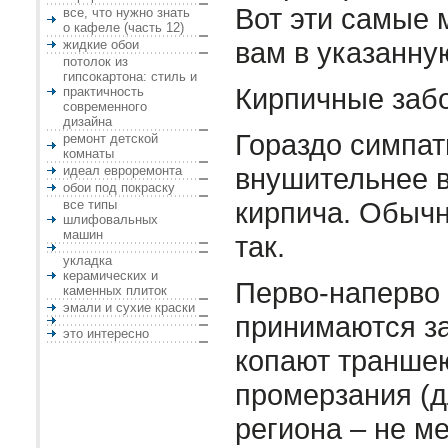
Вот эти самые 
все, что нужно знать
о кафеле (часть 12)
вам в указанну
жидкие обои
потолок из
гипсокартона: стиль и
Кирпичные заб
практичность
современного
дизайна
Гораздо симпат
ремонт детской
комнаты
внушительнее в
идеал евроремонта
обои под покраску
кирпича. Обычн
все типы
шлифовальных
машин
так.
укладка
керамических и
Перво-наперво
каменных плиток
эмали и сухие краски
принимаются з
это интересно
копают траншею
промерзания (д
региона – не ме