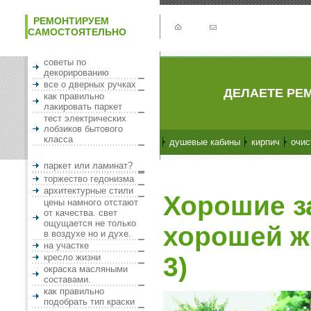
РЕМОНТИРУЕМ
САМОСТОЯТЕЛЬНО
советы по
декорированию
все о дверных ручках
ДЕЛАЕТЕ РЕМ
как правильно
лакировать паркет
тест электрических
лобзиков бытового
класса
душевые кабины
кирпич
очис
паркет или ламинат?
торжество гедонизма
архитектурные стили
Хорошие з
цены намного отстают
от качества. свет
ощущается не только
хорошей ж
в воздухе но и духе.
на участке
кресло жизни
3)
окраска масляными
составами.
как правильно
подобрать тип краски