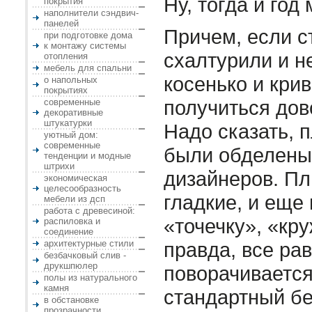
Ну, тогда и год
покрытия
наполнители сэндвич-
панелей
Причем, если с
при подготовке дома
к монтажу системы
схалтурили и н
отопления
мебель для спальни
косенько и крив
о напольных
покрытиях
получиться дов
современные
декоративные
штукатурки
Надо сказать, 
уютный дом:
современные
были обделены
тенденции и модные
штрихи
дизайнеров. П
экономическая
целесообразность
гладкие, и еще 
мебели из дсп
работа с древесиной:
«точечку», «кру
распиловка и
соединение
архитектурные стили
правда, все ра
безбачковый слив -
друкшпюлер
поворачивается
полы из натурального
камня
стандартный б
в обстановке
прозрачности