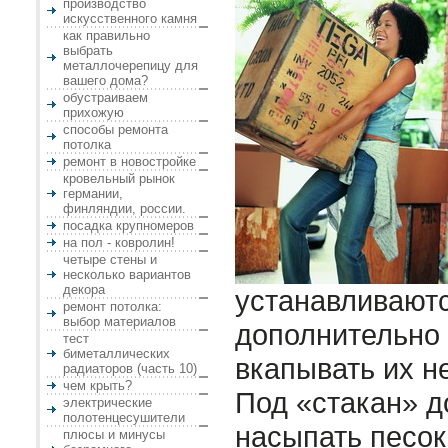
производство
искусственного камня
как правильно
выбрать
металлочерепицу для
вашего дома?
обустраиваем
прихожую
способы ремонта
потолка
ремонт в новостройке
кровельный рынок
германии,
финляндии, россии.
посадка крупномеров
на пол - ковролин!
четыре стены и
несколько вариантов
декора
устанавливаютс
ремонт потолка:
выбор материалов
дополнительно 
тест
биметаллических
вкапывать их н
радиаторов (часть 10)
чем крыть?
Под «стакан» д
электрические
полотенцесушители
насыпать песок
плюсы и минусы