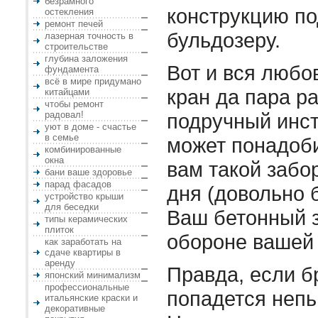
безрамного
конструкцию по
остекления
ремонт печей
бульдозеру.
лазерная точность в
строительстве
глубина заложения
Вот и вся любо
фундамента
всё в мире придумано
кран да пара ра
китайцами
чтобы ремонт
радовал!
подручный инст
уют в доме - счастье
в семье
может понадоб
комбинированные
окна
вам такой забо
бани ваше здоровье
парад фасадов
дня (довольно 
устройство крыши
для беседки
Ваш бетонный з
типы керамических
плиток
обороне вашей
как заработать на
сдаче квартиры в
аренду
Правда, если б
японский минимализм
профессиональные
попадется неп
итальянские краски и
декоративные