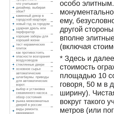
особо элитным.
что учитывает
дизайнер, выбирая
монументальнос
обои?
каменный декор в
ему, безусловн
городской квартире
новый год за городом
другой стороны
ударная дрель или
перфоратор
вполне элитны
хорошие заборы для
хорошей жизни
(включая стоим
тест керамических
плиток
как противостоять
* Здесь и дале
опасности возгорания
воздуховодов
стеклянные двери
стоимость огра
основное сырье
автоматические
площадью 10 со
шлагбаумы. приводы
для автоматических
говоря, 50 м в 
ворот.
выбор и установка
ширину). Чиста
скважинного насоса
обзор состояния
вокруг такого у
рынка межкомнатных
дверей в россии
метров (или по
виды ремонта.
евроремонт.