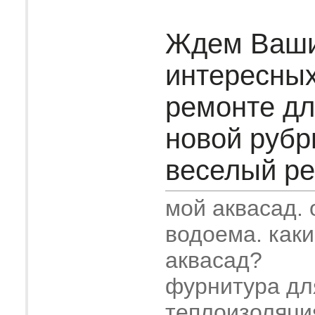
Ждем Ваш
интересных
ремонте дл
новой рубр
веселый рем
мой аквасад.
водоема. как
аквасад?
фурнитура дл
теплоизоляци