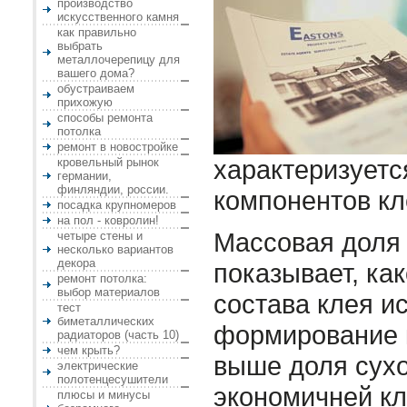
производство
искусственного камня
как правильно
выбрать
металлочерепицу для
вашего дома?
обустраиваем
прихожую
способы ремонта
потолка
ремонт в новостройке
характеризует
кровельный рынок
германии,
финляндии, россии.
компонентов кл
посадка крупномеров
на пол - ковролин!
Массовая доля 
четыре стены и
несколько вариантов
декора
показывает, как
ремонт потолка:
выбор материалов
состава клея и
тест
биметаллических
формирование 
радиаторов (часть 10)
чем крыть?
выше доля сухо
электрические
полотенцесушители
экономичней кл
плюсы и минусы