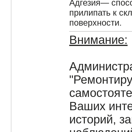
Адгезия— спос
прилипать к ск
поверхности.
Внимание:
Администр
"Ремонтир
самостояте
Ваших инт
историй, за