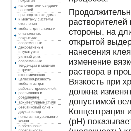
покрытия
наполнители сэндвич-
Продолжительн
панелей
при подготовке дома
к монтажу системы
растворителей 
отопления
мебель для спальни
стороны, на дл
о напольных
покрытиях
открытой выде
современные
декоративные
нанесения клея
штукатурки
уютный дом:
изменение вязк
современные
тенденции и модные
раствора в про
штрихи
экономическая
Вязкость при х
целесообразность
мебели из дсп
работа с древесиной:
должна изменя
распиловка и
соединение
допустимой ве
архитектурные стили
безбачковый слив -
Концентрация 
друкшпюлер
полы из натурального
(рН) показывае
камня
в обстановке
прозрачности