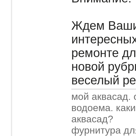
Ждем Ваш
интересных
ремонте дл
новой рубр
веселый рем
мой аквасад.
водоема. как
аквасад?
фурнитура дл