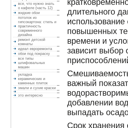
кратковременно
все, что нужно знать
о кафеле (часть 12)
длительного да
жидкие обои
потолок из
использование
гипсокартона: стиль и
практичность
повышенных тем
современного
дизайна
времени и усло
ремонт детской
комнаты
зависит выбор 
идеал евроремонта
обои под покраску
приспособлений
все типы
шлифовальных
машин
Смешиваемость
укладка
керамических и
важный показат
каменных плиток
эмали и сухие краски
водорастворим
это интересно
добавлении во
выпадать осадо
Срок хранения 