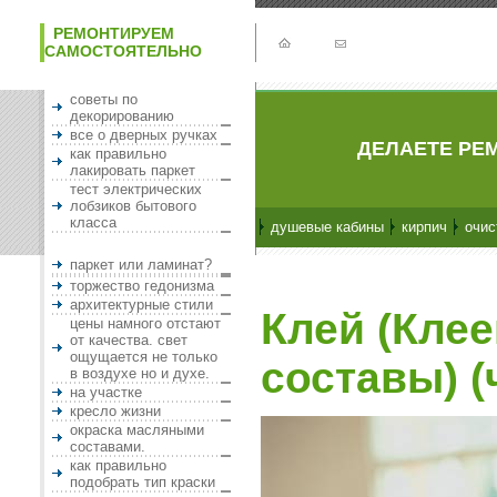
РЕМОНТИРУЕМ
САМОСТОЯТЕЛЬНО
советы по
декорированию
все о дверных ручках
ДЕЛАЕТЕ РЕМ
как правильно
лакировать паркет
тест электрических
лобзиков бытового
класса
душевые кабины
кирпич
очис
паркет или ламинат?
торжество гедонизма
архитектурные стили
Клей (Кле
цены намного отстают
от качества. свет
ощущается не только
составы) (
в воздухе но и духе.
на участке
кресло жизни
окраска масляными
составами.
как правильно
подобрать тип краски