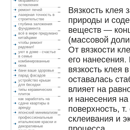
безрамного
остекления
Вязкость клея з
ремонт печей
лазерная точность в
природы и соде
строительстве
глубина заложения
веществ — кон
фундамента
всё в мире придумано
(массовой доли 
китайцами
чтобы ремонт
радовал!
От вязкости кл
уют в доме - счастье
в семье
его нанесения.
комбинированные
окна
вязкость клея 
бани ваше здоровье
парад фасадов
оставалась ста
устройство крыши
для беседки
влияет на равн
типы керамических
плиток
и нанесения н
как заработать на
сдаче квартиры в
поверхность, т.
аренду
японский минимализм
склеивания и э
профессиональные
итальянские краски и
процесса.
декоративные