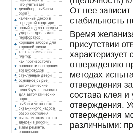
(щелочность) к
что учитывает
От нее зависит
дизайнер, выбирая
обои?
стабильность п
каменный декор в
городской квартире
новый год за городом
Время желаниза
ударная дрель или
перфоратор
присутствии от
хорошие заборы для
хорошей жизни
характеризует 
тест керамических
плиток
как противостоять
отверждению п
опасности возгорания
воздуховодов
методах испыта
стеклянные двери
основное сырье
отверждения за
автоматические
шлагбаумы. приводы
состава клея и
для автоматических
ворот.
отверждения. У
выбор и установка
скважинного насоса
отверждения мо
обзор состояния
рынка межкомнатных
дверей в россии
различными: п
виды ремонта.
евроремонт.