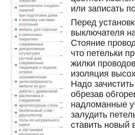
покрытия
наполнители сэндвич-
или записать п
панелей
при подготовке дома
Перед установк
к монтажу системы
отопления
мебель для спальни
выключателя н
о напольных
покрытиях
Стояние провод
современные
декоративные
что петельки пр
штукатурки
уютный дом:
жилки проводов
современные
тенденции и модные
изоляция высох
штрихи
экономическая
Надо зачистить
целесообразность
мебели из дсп
работа с древесиной:
обрезав обгоре
распиловка и
соединение
надломанные уч
архитектурные стили
безбачковый слив -
залудить петель
друкшпюлер
полы из натурального
ставить новый 
камня
в обстановке
прозрачности