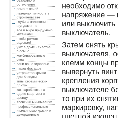
безрамного
необходимо от
остекления
ремонт печей
напряжение — 
лазерная точность в
строительстве
или выключить 
глубина заложения
фундамента
всё в мире придумано
выключатель.
китайцами
чтобы ремонт
Затем снять к
радовал!
уют в доме - счастье
в семье
выключателя, о
комбинированные
окна
клемм концы п
бани ваше здоровье
парад фасадов
вывернуть вин
устройство крыши
для беседки
крепления корп
типы керамических
плиток
выключателе бо
как заработать на
сдаче квартиры в
то при их сняти
аренду
японский минимализм
маркировку, на
профессиональные
итальянские краски и
цветной изолен
декоративные