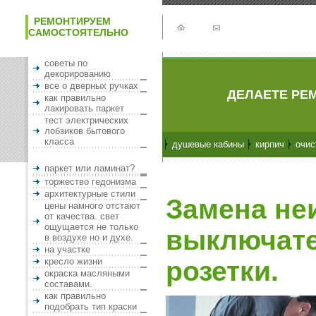
РЕМОНТИРУЕМ
САМОСТОЯТЕЛЬНО
советы по
декорированию
все о дверных ручках
ДЕЛАЕТЕ РЕМ
как правильно
лакировать паркет
тест электрических
лобзиков бытового
класса
душевые кабины
кирпич
очис
паркет или ламинат?
торжество гедонизма
архитектурные стили
Замена не
цены намного отстают
от качества. свет
ощущается не только
выключате
в воздухе но и духе.
на участке
кресло жизни
розетки.
окраска масляными
составами.
как правильно
подобрать тип краски