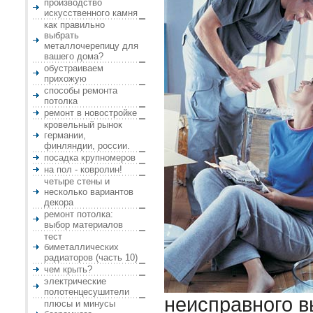
производство
искусственного камня
как правильно
выбрать
металлочерепицу для
вашего дома?
обустраиваем
прихожую
способы ремонта
потолка
ремонт в новостройке
кровельный рынок
германии,
финляндии, россии.
посадка крупномеров
на пол - ковролин!
четыре стены и
несколько вариантов
декора
ремонт потолка:
выбор материалов
тест
биметаллических
радиаторов (часть 10)
чем крыть?
электрические
полотенцесушители
неисправного 
плюсы и минусы