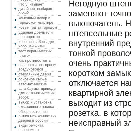
Негодную штеп
что учитывает
дизайнер, выбирая
заменяют точно 
обои?
каменный декор в
выключатель. 
городской квартире
новый год за городом
штепсельные р
ударная дрель или
перфоратор
внутренний пре
хорошие заборы для
хорошей жизни
тонкой проволо
тест керамических
плиток
как противостоять
очень практичны
опасности возгорания
воздуховодов
коротком замык
стеклянные двери
основное сырье
отключается на
автоматические
шлагбаумы. приводы
квартирной эле
для автоматических
ворот.
выходит из стро
выбор и установка
скважинного насоса
розетка, в кот
обзор состояния
рынка межкомнатных
неисправный э
дверей в россии
виды ремонта.
евроремонт.