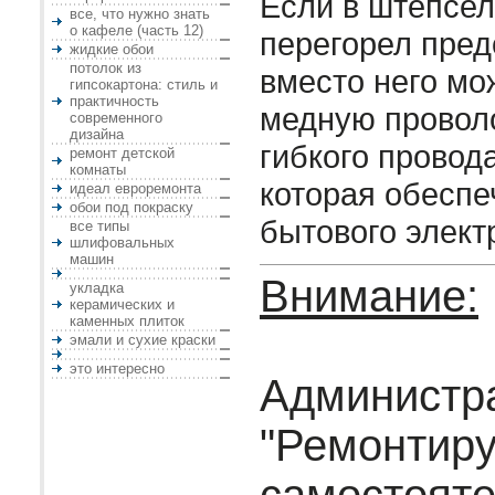
Если в штепсел
все, что нужно знать
о кафеле (часть 12)
перегорел пред
жидкие обои
потолок из
вместо него мо
гипсокартона: стиль и
практичность
медную проволо
современного
дизайна
гибкого провод
ремонт детской
комнаты
которая обеспе
идеал евроремонта
обои под покраску
бытового элект
все типы
шлифовальных
машин
Внимание:
укладка
керамических и
каменных плиток
эмали и сухие краски
это интересно
Администр
"Ремонтир