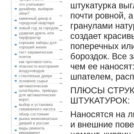
штукатурка выг
что учитывает
дизайнер, выбирая
почти ровной, а
обои?
каменный декор в
городской квартире
гранулами нату
новый год за городом
ударная дрель или
создает красив
перфоратор
хорошие заборы для
поперечных или
хорошей жизни
тест керамических
бороздок. Все з
плиток
как противостоять
чем ее наносят
опасности возгорания
воздуховодов
шпателем, рас
стеклянные двери
основное сырье
автоматические
ПЛЮСЫ СТРУ
шлагбаумы. приводы
для автоматических
ШТУКАТУРОК:
ворот.
выбор и установка
скважинного насоса
Наносятся на 
обзор состояния
рынка межкомнатных
и внешние пове
дверей в россии
виды ремонта.
евроремонт.