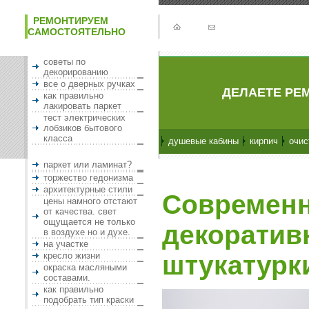
РЕМОНТИРУЕМ
САМОСТОЯТЕЛЬНО
советы по
декорированию
все о дверных ручках
ДЕЛАЕТЕ РЕМ
как правильно
лакировать паркет
тест электрических
лобзиков бытового
класса
душевые кабины
кирпич
очис
паркет или ламинат?
торжество гедонизма
архитектурные стили
Современ
цены намного отстают
от качества. свет
ощущается не только
декоратив
в воздухе но и духе.
на участке
кресло жизни
штукатурки
окраска масляными
составами.
как правильно
подобрать тип краски