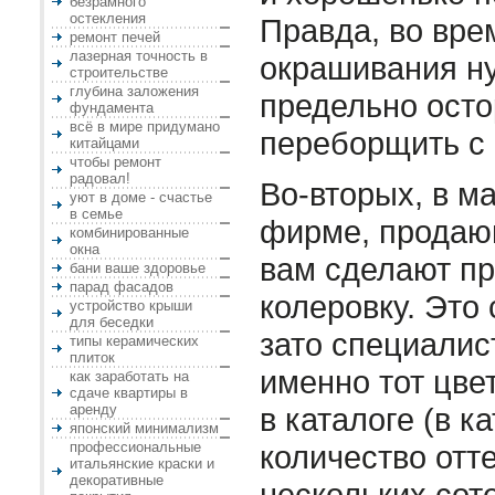
безрамного
остекления
Правда, во вр
ремонт печей
лазерная точность в
окрашивания н
строительстве
глубина заложения
предельно ост
фундамента
всё в мире придумано
переборщить с 
китайцами
чтобы ремонт
радовал!
Во-вторых, в м
уют в доме - счастье
в семье
фирме, продаю
комбинированные
окна
вам сделают п
бани ваше здоровье
парад фасадов
колеровку. Это
устройство крыши
для беседки
зато специалис
типы керамических
плиток
именно тот цве
как заработать на
сдаче квартиры в
аренду
в каталоге (в к
японский минимализм
профессиональные
количество отте
итальянские краски и
декоративные
нескольких сот