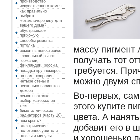
производство
искусственного камня
как правильно
выбрать
металлочерепицу для
вашего дома?
обустраиваем
прихожую
способы ремонта
потолка
массу пигмент 
ремонт в новостройке
кровельный рынок
получать тот от
германии,
финляндии, россии.
требуется. При
посадка крупномеров
на пол - ковролин!
можно двумя с
четыре стены и
несколько вариантов
декора
Во-первых, сам
ремонт потолка:
выбор материалов
этого купите п
тест
биметаллических
цвета. А нанят
радиаторов (часть 10)
чем крыть?
добавит его в 
электрические
полотенцесушители
и хорошенько 
плюсы и минусы