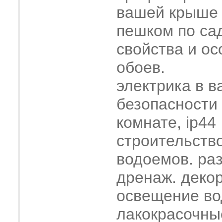
вашей крыше
пешком по са
свойства и о
обоев.
электрика в в
безопасности
комнате, ip44
строительств
водоемов. ра
дренаж. деко
освещение во
лакокрасочны