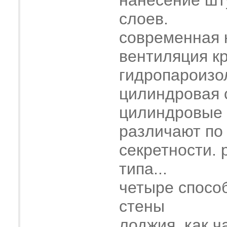
нанесение шт
слоев.
современная 
вентиляция к
гидропароизо
цилиндровая 
цилиндровые
различают по
секретности. 
типа...
четыре спосо
стены
лоджия, как ч