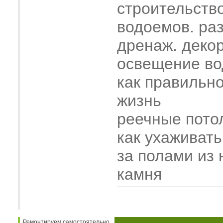
строительств
водоемов. ра
дренаж. деко
освещение во
как правильн
жизнь
реечные пото
как ухаживать
за полами из 
камня
Ремонтируем самостоятельно