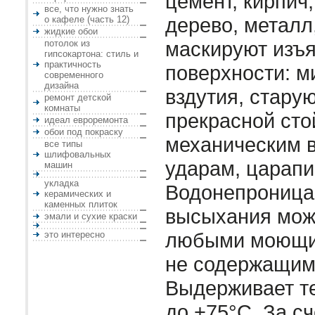
цемент, кирпич,
все, что нужно знать
дерево, металл,
о кафеле (часть 12)
жидкие обои
маскируют изъ
потолок из
гипсокартона: стиль и
практичность
поверхности: 
современного
дизайна
вздутия, стару
ремонт детской
комнаты
прекрасной сто
идеал евроремонта
обои под покраску
механическим 
все типы
шлифовальных
ударам, царапин
машин
укладка
Водонепроница
керамических и
каменных плиток
высыхания мож
эмали и сухие краски
любыми моющи
это интересно
не содержащим
Выдерживает те
до +75°С. За с