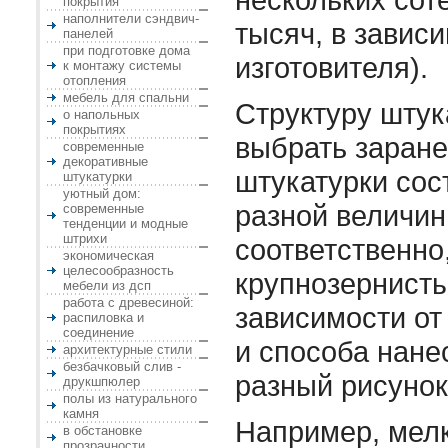
покрытия
наполнители сэндвич-
тысяч, в завис
панелей
при подготовке дома
изготовителя).
к монтажу системы
отопления
мебель для спальни
Структуру штук
о напольных
покрытиях
выбрать заране
современные
декоративные
штукатурки сос
штукатурки
уютный дом:
разной величин
современные
тенденции и модные
штрихи
соответственно
экономическая
целесообразность
крупнозернисты
мебели из дсп
работа с древесиной:
зависимости от
распиловка и
соединение
и способа нане
архитектурные стили
безбачковый слив -
разный рисунок
друкшпюлер
полы из натурального
камня
Например, мел
в обстановке
прозрачности