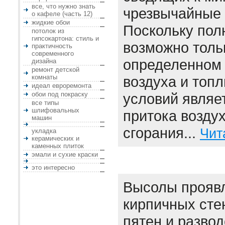
все, что нужно знать
чрезвычайные 
о кафеле (часть 12)
жидкие обои
Поскольку пол
потолок из
гипсокартона: стиль и
возможно толь
практичность
современного
определенном
дизайна
ремонт детской
комнаты
воздуха и топл
идеал евроремонта
обои под покраску
условий являе
все типы
шлифовальных
притока воздух
машин
сгорания...
Чит
укладка
керамических и
каменных плиток
эмали и сухие краски
это интересно
Высолы проявл
кирпичных сте
пятен и развод