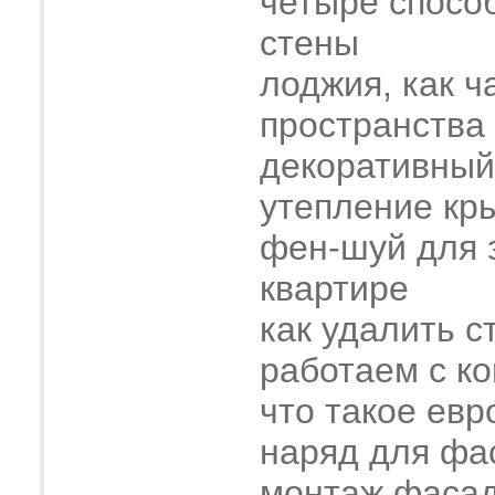
четыре спосо
стены
лоджия, как ч
пространства
декоративный
утепление кр
фен-шуй для 
квартире
как удалить с
работаем с к
что такое евр
наряд для фа
монтаж фасад