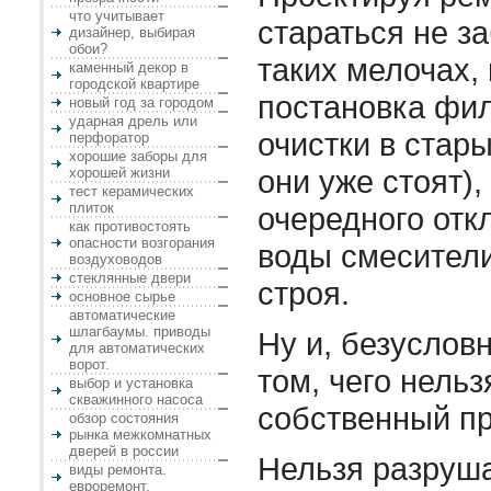
что учитывает
стараться не з
дизайнер, выбирая
обои?
таких мелочах, 
каменный декор в
городской квартире
постановка фил
новый год за городом
ударная дрель или
очистки в стар
перфоратор
хорошие заборы для
они уже стоят),
хорошей жизни
тест керамических
плиток
очередного отк
как противостоять
опасности возгорания
воды смесители
воздуховодов
стеклянные двери
строя.
основное сырье
автоматические
шлагбаумы. приводы
Ну и, безуслов
для автоматических
ворот.
том, чего нельз
выбор и установка
скважинного насоса
собственный пр
обзор состояния
рынка межкомнатных
дверей в россии
Нельзя разруша
виды ремонта.
евроремонт.