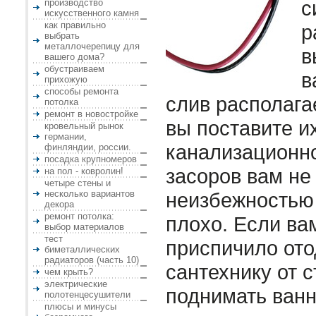
с
производство
искусственного камня
как правильно
р
выбрать
металлочерепицу для
в
вашего дома?
обустраиваем
в
прихожую
способы ремонта
слив располагае
потолка
ремонт в новостройке
вы поставите и
кровельный рынок
германии,
канализационно
финляндии, россии.
посадка крупномеров
засоров вам не
на пол - ковролин!
четыре стены и
несколько вариантов
неизбежностью 
декора
ремонт потолка:
плохо. Если ва
выбор материалов
тест
приспичило ото
биметаллических
радиаторов (часть 10)
сантехнику от с
чем крыть?
электрические
поднимать ванн
полотенцесушители
плюсы и минусы