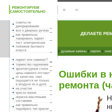
РЕМОНТИРУЕМ
САМОСТОЯТЕЛЬНО
советы по
декорированию
все о дверных ручках
ДЕЛАЕТЕ РЕМ
как правильно
лакировать паркет
тест электрических
лобзиков бытового
класса
душевые кабины
кирпич
очис
паркет или ламинат?
торжество гедонизма
архитектурные стили
Ошибки в 
цены намного отстают
от качества. свет
ощущается не только
ремонта (ч
в воздухе но и духе.
на участке
кресло жизни
Н
окраска масляными
составами.
н
как правильно
подобрать тип краски