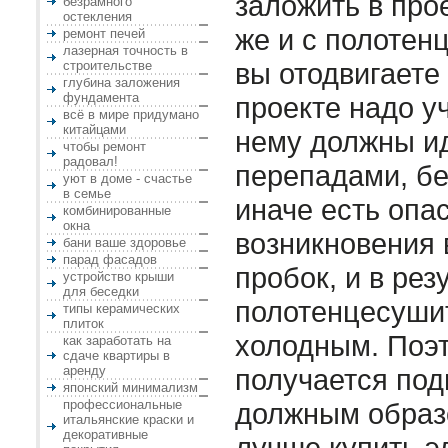
заложить в прое
безрамного
остекления
же и с полотен
ремонт печей
лазерная точность в
вы отодвигаете 
строительстве
глубина заложения
фундамента
проекте надо уч
всё в мире придумано
китайцами
нему должны и
чтобы ремонт
радовал!
перепадами, бе
уют в доме - счастье
в семье
иначе есть опа
комбинированные
окна
возникновения
бани ваше здоровье
парад фасадов
пробок, и в рез
устройство крыши
для беседки
полотенцесушит
типы керамических
плиток
холодным. Поэт
как заработать на
сдаче квартиры в
аренду
получается под
японский минимализм
профессиональные
должным образ
итальянские краски и
декоративные
лучше купить э