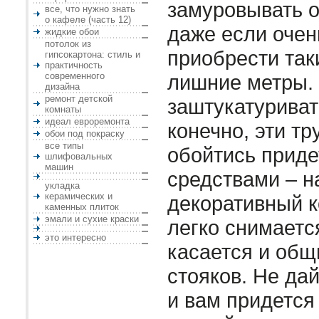
замуровывать о
все, что нужно знать
о кафеле (часть 12)
даже если очен
жидкие обои
потолок из
приобрести так
гипсокартона: стиль и
практичность
современного
лишние метры. 
дизайна
ремонт детской
заштукатуриват
комнаты
идеал евроремонта
конечно, эти тр
обои под покраску
все типы
обойтись приде
шлифовальных
машин
средствами – н
укладка
керамических и
декоративный к
каменных плиток
эмали и сухие краски
легко снимаетс
это интересно
касается и общ
стояков. Не дай
и вам придется