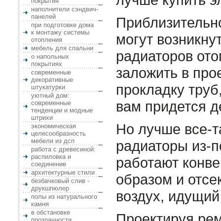
покрытия
наполнители сэндвич-
панелей
Приблизительн
при подготовке дома
к монтажу системы
могут возникну
отопления
мебель для спальни
радиаторов ото
о напольных
покрытиях
заложить в про
современные
декоративные
прокладку труб,
штукатурки
уютный дом:
вам придется д
современные
тенденции и модные
штрихи
Но лучше все-т
экономическая
целесообразность
мебели из дсп
радиаторы из-п
работа с древесиной:
распиловка и
работают конв
соединение
архитектурные стили
образом и отсе
безбачковый слив -
друкшпюлер
воздух, идущий 
полы из натурального
камня
в обстановке
Проектируя рем
прозрачности