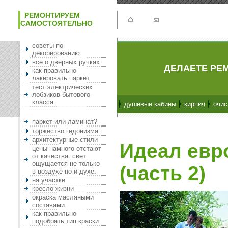
РЕМОНТИРУЕМ
САМОСТОЯТЕЛЬНО
советы по
декорированию
все о дверных ручках
ДЕЛАЕТЕ РЕМ
как правильно
лакировать паркет
тест электрических
лобзиков бытового
класса
душевые кабины
кирпич
очис
паркет или ламинат?
торжество гедонизма
архитектурные стили
Идеал евр
цены намного отстают
от качества. свет
ощущается не только
(часть 2)
в воздухе но и духе.
на участке
кресло жизни
окраска масляными
составами.
как правильно
подобрать тип краски