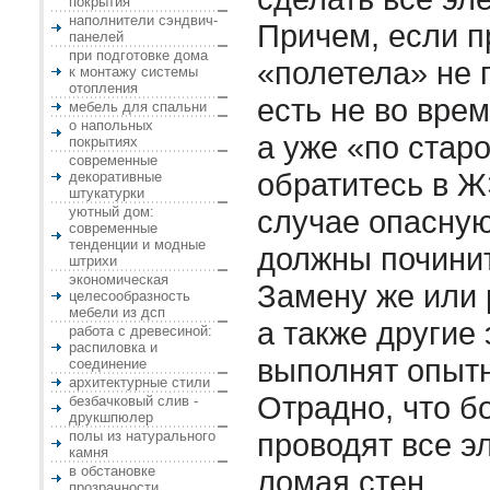
покрытия
наполнители сэндвич-
Причем, если п
панелей
при подготовке дома
«полетела» не 
к монтажу системы
отопления
есть не во врем
мебель для спальни
о напольных
а уже «по старо
покрытиях
современные
обратитесь в Ж
декоративные
штукатурки
уютный дом:
случае опасну
современные
тенденции и модные
должны починит
штрихи
экономическая
Замену же или 
целесообразность
мебели из дсп
а также другие
работа с древесиной:
распиловка и
выполнят опытн
соединение
архитектурные стили
Отрадно, что 
безбачковый слив -
друкшпюлер
проводят все э
полы из натурального
камня
в обстановке
ломая стен.
прозрачности