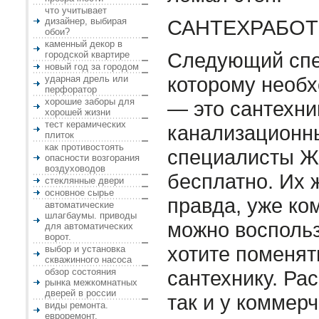
что учитывает
дизайнер, выбирая
САНТЕХРАБО
обои?
каменный декор в
Следующий спе
городской квартире
новый год за городом
которому необх
ударная дрель или
перфоратор
хорошие заборы для
— это сантехни
хорошей жизни
тест керамических
канализационн
плиток
как противостоять
специалисты Ж
опасности возгорания
воздуховодов
бесплатно. Их 
стеклянные двери
основное сырье
правда, уже ко
автоматические
шлагбаумы. приводы
можно воспольз
для автоматических
ворот.
хотите поменят
выбор и установка
скважинного насоса
обзор состояния
сантехнику. Ра
рынка межкомнатных
дверей в россии
так и у коммер
виды ремонта.
евроремонт.