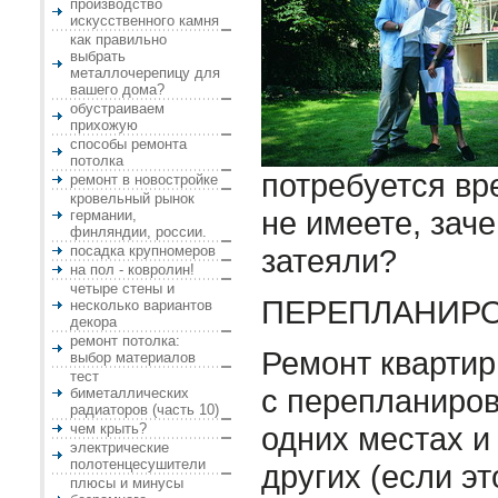
производство
искусственного камня
как правильно
выбрать
металлочерепицу для
вашего дома?
обустраиваем
прихожую
способы ремонта
потолка
потребуется вр
ремонт в новостройке
кровельный рынок
не имеете, заче
германии,
финляндии, россии.
посадка крупномеров
затеяли?
на пол - ковролин!
четыре стены и
ПЕРЕПЛАНИР
несколько вариантов
декора
ремонт потолка:
Ремонт квартир
выбор материалов
тест
с перепланиров
биметаллических
радиаторов (часть 10)
чем крыть?
одних местах и
электрические
полотенцесушители
других (если эт
плюсы и минусы