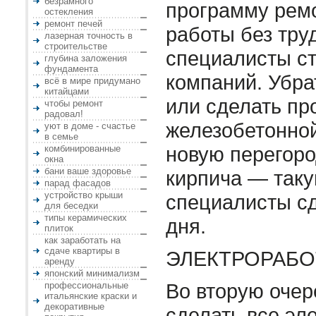
безрамного
программу ремо
остекления
ремонт печей
работы без тру
лазерная точность в
строительстве
специалисты с
глубина заложения
фундамента
компаний. Убра
всё в мире придумано
китайцами
или сделать пр
чтобы ремонт
радовал!
железобетонной
уют в доме - счастье
в семье
новую перегоро
комбинированные
окна
бани ваше здоровье
кирпича — таку
парад фасадов
устройство крыши
специалисты сд
для беседки
типы керамических
дня.
плиток
как заработать на
сдаче квартиры в
ЭЛЕКТРОРАБ
аренду
японский минимализм
Во вторую оче
профессиональные
итальянские краски и
декоративные
сделать все эл