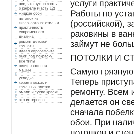
услуги практич
все, что нужно знать
о кафеле (часть 12)
Работы по уста
жидкие обои
потолок из
(российской), 
гипсокартона: стиль и
практичность
раковины в ван
современного
дизайна
займут не боль
ремонт детской
комнаты
идеал евроремонта
ПОТОЛКИ И С
обои под покраску
все типы
шлифовальных
Самую грязную 
машин
укладка
Теперь приступ
керамических и
каменных плиток
ремонту. Всем и
эмали и сухие краски
делается он св
это интересно
сначала побел
обои. При нали
потолков и стен