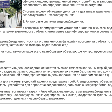
офисом, складом, промышленной территорией), но и запрогр
безопасности на определенные внештатные ситуации.
Системы видеонаблюдения делятся на два типа в зависимост
используемого в них оборудования:
1. Аналоговые системы видеонаблюдения.
К основным преимуществам установки аналоговых систем ви
и, а также возможность работы с ними менее квалифицированного, и соответ
идеонаблюдения относятся ограниченность функций и постоянная работа по
ссет), чистка записывающих видеоголовок и т.д.
я используются чаще всего на небольших объектах, где контролируется ма
ния.
 систем видеонаблюдения относятся высокое качество записи, быстрый дост
о кадра из записи, создания интегрированных систем безопасности с друг
электронной почте, трансляция видеоизображения по каналам связи и т.д.
 для системы видеонаблюдения представляет собой: видеокамера, объекти
меры, устройство для обработки видеосигнала, записывающее устройство, в
вание, установку и гарантийное обслуживание системы видеонаблюдения в 
щегося у нас оборудования: камуфлированных камер, квадраторов, купольных
деокамер, цветных и черно-белых видеокамер.