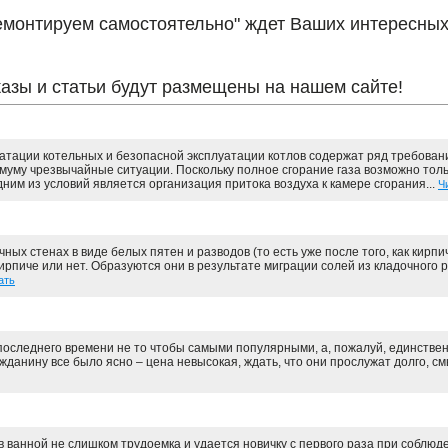
монтируем самостоятельно" ждет Ваших интересных 
азы и статьи будут размещены на нашем сайте!
тации котельных и безопасной эксплуатации котлов содержат ряд требовани
муму чрезвычайные ситуации. Поскольку полное сгорание газа возможно тол
ним из условий является организация притока воздуха к камере сгорания...
Ч
ых стенах в виде белых пятен и разводов (то есть уже после того, как кирпич
ирпиче или нет. Образуются они в результате миграции солей из кладочного р
ать
следнего времени не то чтобы самыми популярными, а, пожалуй, единстве
данину все было ясно – цена невысокая, ждать, что они прослужат долго, см
 ванной не слишком трудоемка и удается новичку с первого раза при соблю