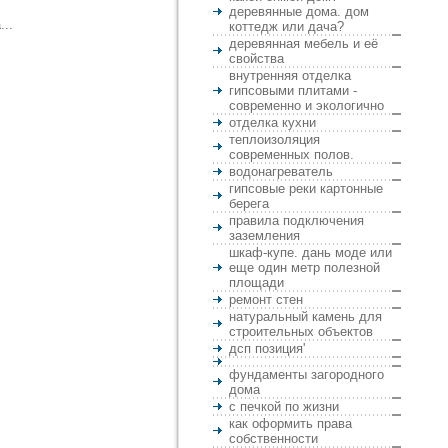
деревянные дома. дом
..
коттедж или дача?
деревянная мебель и её
свойства
внутренняя отделка
гипсовыми плитами -
современно и экологично
отделка кухни
теплоизоляция
современных полов.
водонагреватель
гипсовые реки картонные
берега
правила подключения
заземления
шкаф-купе. дань моде или
еще один метр полезной
площади
ремонт стен
натуральный камень для
строительных объектов
дсп позиция'
фундаменты загородного
дома
с печкой по жизни
как оформить права
собственности