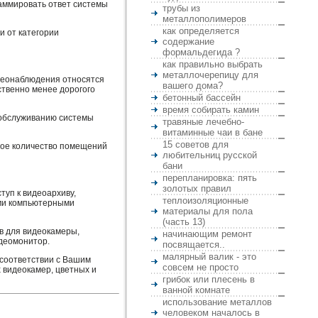
аммировать ответ системы
трубы из
металлополимеров
как определяется
и от категории
содержание
формальдегида ?
как правильно выбрать
металлочерепицу для
деонаблюдения относятся
вашего дома?
ственно менее дорогого
бетонный бассейн
время собирать камин
 обслуживанию системы
травяные лечебно-
витаминные чаи в бане
15 советов для
лое количество помещений
любительниц русской
бани
перепланировка: пять
золотых правил
уп к видеоархиву,
теплоизоляционные
ими компьютерными
материалы для пола
(часть 13)
в для видеокамеры,
начинающим ремонт
идеомонитор.
посвящается..
малярный валик - это
соответствии с Вашим
совсем не просто
 видеокамер, цветных и
грибок или плесень в
ванной комнате
использование металлов
человеком началось в