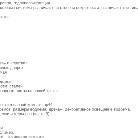
кровли, гидропароизоляция
дровые системы различают по степени секретности. различают три типа.
нства
за» и «против»
езных дверях
имая
 домов
отки сталей
ованные листы на вашей крыше
ости в ванной комнате, ip44
оемов. размеры водоема. дренаж. декоративное освещение водоема.
елки интерьеров (часть 9)
ни
олимер.
... до начала ремонта.