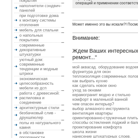
покрытия
операций и применении соответст
наполнители сэндвич-
панелей
при подготовке дома
к монтажу системы
Может именно это вы искали?! Посм
отопления
мебель для спальни
о напольных
Внимание:
покрытиях
современные
декоративные
Ждем Ваших интересных 
штукатурки
ремонт..."
уютный дом:
современные
мой аквасад. оборудование водое
тенденции и модные
фурнитура для окон
штрихи
теплоизоляция современных поло
экономическая
как выбрать кухню
целесообразность
как сделать новое окно
мебели из дсп
уход за окнами
работа с древесиной:
керамогранит модно и стильно
распиловка и
комфорт в маленькой ванной
соединение
чем опасен интерьер?
архитектурные стили
выбор алмазного инструмента
безбачковый слив -
вентиляция квартиры
друкшпюлер
ориентированно-стружечные плит
способы остекления лоджий и бал
полы из натурального
проектирование комфорта
камня
школа жизни
в обстановке
нанесение штукатурных слоев.
прозрачности