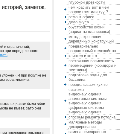
глубокой древности
историй, заметок,
чем красить вот в чем
вопрос гост или туу ?
ремонт офиса
дело вкуса
обустройство кухни
(варианты планировки)
методы крепления
деревянных конструкций
предварительно
й и ограничений,
напряженный железобетон
ько при определенном
итать
клинкер и котто
постоянная возможность
перемещений (коридоры и
лестницы).
подготовка воды для
 уложен). И при покупке не
бассейна
аствора, кирпича,
переделываем кухню
системы
видеонаблюдения.
аналоговые системы
видеонаблюдения.
нными на рынке были обои
цифровые системы
ысла не имеет, зато они
видеонаблюдения.
способы ремонта потолка
малярные методы
декорирования
замена неисправных
дении последовательности