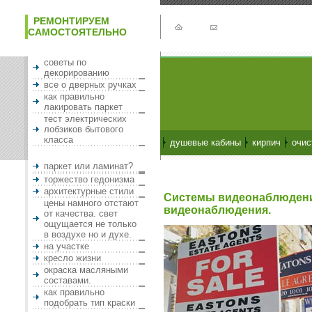
РЕМОНТИРУЕМ
САМОСТОЯТЕЛЬНО
советы по
декорированию
все о дверных ручках
как правильно
лакировать паркет
тест электрических
лобзиков бытового
класса
душевые кабины
кирпич
очис
паркет или ламинат?
торжество гедонизма
архитектурные стили
Системы видеонаблюдени
цены намного отстают
видеонаблюдения.
от качества. свет
ощущается не только
в воздухе но и духе.
на участке
кресло жизни
окраска масляными
составами.
как правильно
подобрать тип краски