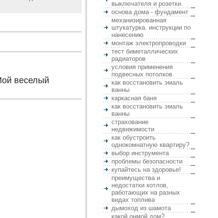
выключателя и розетки.
основа дома - фундамент
механизированная
штукатурка. инструкции по
нанесению
монтаж электропроводки
тест биметаллических
радиаторов
условия применения
подвесных потолков.
Мой веселый
как восстановить эмаль
ванны
каркасная баня
как восстановить эмаль
ванны
страхование
недвижимости
как обустроить
однокомнатную квартиру?
выбор инструмента
проблемы безопасности
купайтесь на здоровье!
преимущества и
недостатки котлов,
работающих на разных
видах топлива
дымоход из шамота
какой онмой дом?