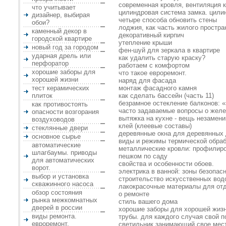
современная кровля, вентиляция 
что учитывает
цилиндровая система замка. цилин
дизайнер, выбирая
четыре способа обновить стены
обои?
лоджия, как часть жилого простра
каменный декор в
декоративный кирпич
городской квартире
утепление крыши
новый год за городом
фен-шуй для зеркала в квартире
ударная дрель или
как удалить старую краску?
перфоратор
работаем с комфортом
хорошие заборы для
что такое евроремонт.
хорошей жизни
наряд для фасада
тест керамических
монтаж фасадного камня
плиток
как сделать бассейн (часть 11)
безрамное остекление балконов: «
как противостоять
часто задаваемые вопросы о жел
опасности возгорания
вытяжка на кухне - вещь незамен
воздуховодов
клей (клеевые составы)
стеклянные двери
деревянные окна для деревянных
основное сырье
виды и режимы термической обраб
автоматические
металлические кровли: профилир
шлагбаумы. приводы
пешком по саду
для автоматических
свойства и особенности обоев.
ворот.
электрика в ванной: зоны безопасн
выбор и установка
строительство искусственных вод
скважинного насоса
лакокрасочные материалы для отд
обзор состояния
о ремонте
рынка межкомнатных
стиль вашего дома
дверей в россии
хорошие заборы для хорошей жиз
виды ремонта.
трубы. для каждого случая свой п
евроремонт.
светильник занимающий свое место