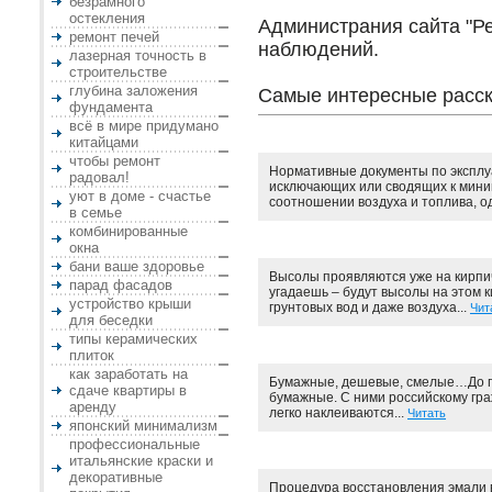
безрамного
остекления
Администрания сайта "Ре
ремонт печей
наблюдений.
лазерная точность в
строительстве
глубина заложения
Самые интересные расск
фундамента
всё в мире придумано
китайцами
чтобы ремонт
Нормативные документы по эксплуа
радовал!
исключающих или сводящих к мини
уют в доме - счастье
соотношении воздуха и топлива, од
в семье
комбинированные
окна
бани ваше здоровье
Высолы проявляются уже на кирпичн
парад фасадов
угадаешь – будут высолы на этом к
устройство крыши
грунтовых вод и даже воздуха...
Чит
для беседки
типы керамических
плиток
как заработать на
Бумажные, дешевые, смелые…До по
сдаче квартиры в
бумажные. С ними российскому граж
аренду
легко наклеиваются...
Читать
японский минимализм
профессиональные
итальянские краски и
декоративные
Процедура восстановления эмали в