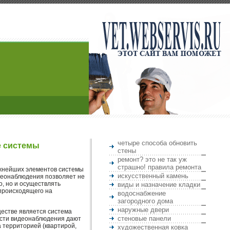
четыре способа обновить
е системы
стены
ремонт? это не так уж
страшно! правила ремонта
жнейших элементов системы
искусственный камень
деонаблюдения позволяет не
, но и осуществлять
виды и назначение кладки
происходящего на
водоснабжение
загородного дома
наружные двери
естве является система
стеновые панели
асти видеонаблюдения дают
а территорией (квартирой,
художественная ковка