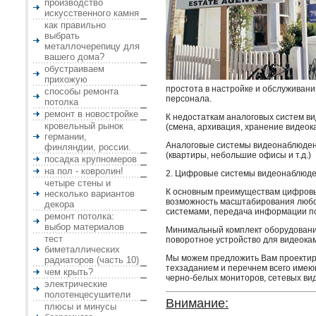
производство
искусственного камня
как правильно
выбрать
металлочерепицу для
вашего дома?
обустраиваем
прихожую
простота в настройке и обслуживани
способы ремонта
персонала.
потолка
ремонт в новостройке
К недостаткам аналоговых систем в
кровельный рынок
(смена, архивация, хранение видеока
германии,
Аналоговые системы видеонаблюдени
финляндии, россии.
(квартиры, небольшие офисы и т.д.)
посадка крупномеров
на пол - ковролин!
2. Цифровые системы видеонаблюде
четыре стены и
К основным преимуществам цифровых
несколько вариантов
возможность масштабирования любог
декора
системами, передача информации по 
ремонт потолка:
выбор материалов
Минимальный комплект оборудования
тест
поворотное устройство для видеока
биметаллических
Мы можем предложить Вам проектиро
радиаторов (часть 10)
техзаданием и перечнем всего имею
чем крыть?
черно-белых мониторов, сетевых ви
электрические
полотенцесушители
Внимание:
плюсы и минусы