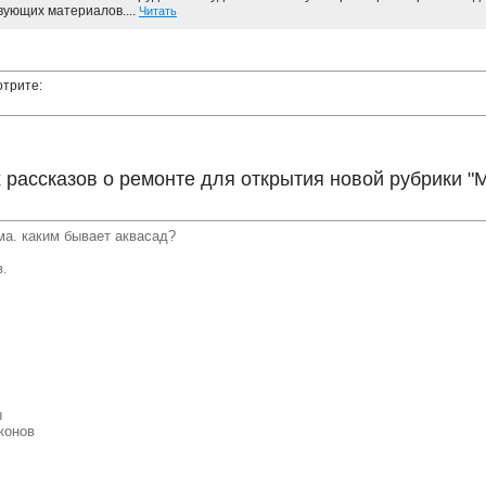
вующих материалов....
Читать
отрите:
рассказов о ремонте для открытия новой рубрики "
ма. каким бывает аквасад?
в.
ы
конов