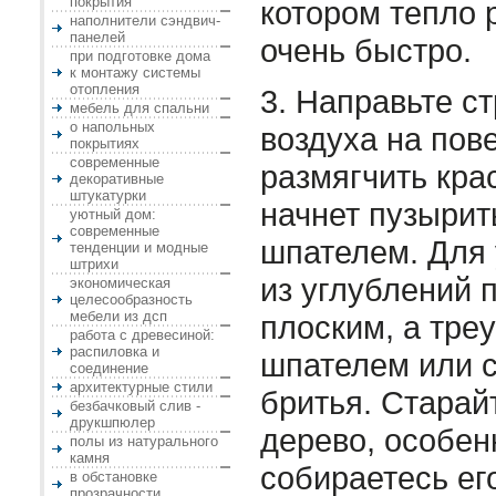
покрытия
котором тепло 
наполнители сэндвич-
панелей
очень быстро.
при подготовке дома
к монтажу системы
отопления
3. Направьте с
мебель для спальни
о напольных
воздуха на пов
покрытиях
современные
размягчить крас
декоративные
штукатурки
начнет пузырит
уютный дом:
современные
шпателем. Для 
тенденции и модные
штрихи
из углублений 
экономическая
целесообразность
мебели из дсп
плоским, а тре
работа с древесиной:
распиловка и
шпателем или 
соединение
архитектурные стили
бритья. Старай
безбачковый слив -
друкшпюлер
дерево, особен
полы из натурального
камня
собираетесь ег
в обстановке
прозрачности