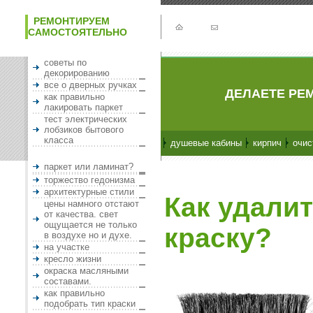
РЕМОНТИРУЕМ
САМОСТОЯТЕЛЬНО
советы по
декорированию
все о дверных ручках
ДЕЛАЕТЕ РЕМ
как правильно
лакировать паркет
тест электрических
лобзиков бытового
класса
душевые кабины
кирпич
очис
паркет или ламинат?
торжество гедонизма
архитектурные стили
Как удали
цены намного отстают
от качества. свет
ощущается не только
краску?
в воздухе но и духе.
на участке
кресло жизни
окраска масляными
составами.
как правильно
подобрать тип краски