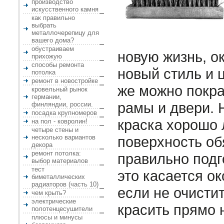
производство
искусственного камня
как правильно
выбрать
металлочерепицу для
вашего дома?
обустраиваем
новую жизнь, о
прихожую
способы ремонта
новый стиль и 
потолка
ремонт в новостройке
же можно покр
кровельный рынок
германии,
рамы и двери. 
финляндии, россии.
посадка крупномеров
краска хорошо 
на пол - ковролин!
четыре стены и
несколько вариантов
поверхность об
декора
ремонт потолка:
правильно подг
выбор материалов
тест
это касается о
биметаллических
радиаторов (часть 10)
если не очистит
чем крыть?
электрические
красить прямо н
полотенцесушители
плюсы и минусы