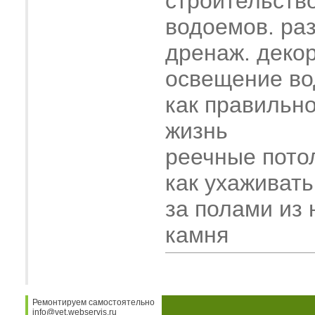
строительств
водоемов. ра
дренаж. деко
освещение во
как правильн
жизнь
реечные пото
как ухаживать
за полами из 
камня
Ремонтируем самостоятельно
info@vet.webservis.ru