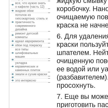
жидкую смывку
все, что нужно знать
коробочку. Нан
о кафеле (часть 12)
жидкие обои
очищаемую пов
потолок из
гипсокартона: стиль и
практичность
краска не начн
современного
дизайна
ремонт детской
6. Для удалени
комнаты
идеал евроремонта
краски пользуй
обои под покраску
все типы
шпателем. Ней
шлифовальных
машин
очищенную пов
укладка
керамических и
ее водой или у
каменных плиток
эмали и сухие краски
(разбавителем)
это интересно
просохнуть.
7. Еще вы може
приготовить па