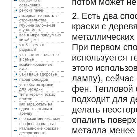
потом может не
безрамного
остекления
ремонт печей
2. Есть два сп
лазерная точность в
строительстве
краски с дерев
глубина заложения
фундамента
металлических 
всё в мире придумано
китайцами
При первом сп
чтобы ремонт
радовал!
уют в доме - счастье
используется т
в семье
комбинированные
этого использо
окна
бани ваше здоровье
лампу), сейчас 
парад фасадов
устройство крыши
фен. Тепловой
для беседки
типы керамических
подходит для д
плиток
как заработать на
делать неостор
сдаче квартиры в
аренду
опалить поверх
японский минимализм
профессиональные
металла менее 
итальянские краски и
декоративные