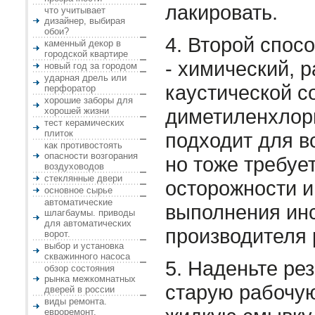
лакировать.
что учитывает
дизайнер, выбирая
обои?
4. Второй спос
каменный декор в
городской квартире
- химический, 
новый год за городом
ударная дрель или
каустической с
перфоратор
хорошие заборы для
диметиленхлори
хорошей жизни
тест керамических
плиток
подходит для в
как противостоять
опасности возгорания
но тоже требуе
воздуховодов
стеклянные двери
осторожности и
основное сырье
автоматические
выполнения ин
шлагбаумы. приводы
для автоматических
производителя 
ворот.
выбор и установка
скважинного насоса
5. Наденьте ре
обзор состояния
рынка межкомнатных
старую рабочую
дверей в россии
виды ремонта.
евроремонт.