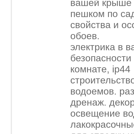
вашей крыше
пешком по са
свойства и о
обоев.
электрика в в
безопасности
комнате, ip44
строительств
водоемов. ра
дренаж. деко
освещение во
лакокрасочны