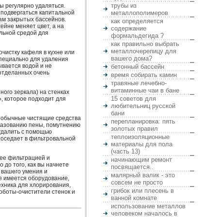
трубы из
ы регулярно удаляться.
 подвергаться капитальной
металлополимеров
цам закрытых бассейнов.
как определяется
ейне меняет цвет, а на
содержание
альной средой для
формальдегида ?
как правильно выбрать
металлочерепицу для
очистку кафеля в кухне или
вашего дома?
специально для удаления
ывается водой и не
бетонный бассейн
 отделанных очень
время собирать камин
травяные лечебно-
витаминные чаи в бане
ного зеркала) на стенках
15 советов для
, которое подходит для
любительниц русской
бани
о обычные чистящие средства
перепланировка: пять
бразованию пены, помутнению
золотых правил
 удалить с помощью
теплоизоляционные
я оседает в фильтровальной
материалы для пола
(часть 13)
 ее фильтрацией и
начинающим ремонт
 до того, как вы начнете
посвящается..
 вашего умения и
малярный валик - это
ке имеется оборудование,
совсем не просто
ехника для хлорирования,
грибок или плесень в
оботы-очистители стенок и
ванной комнате
использование металлов
человеком началось в