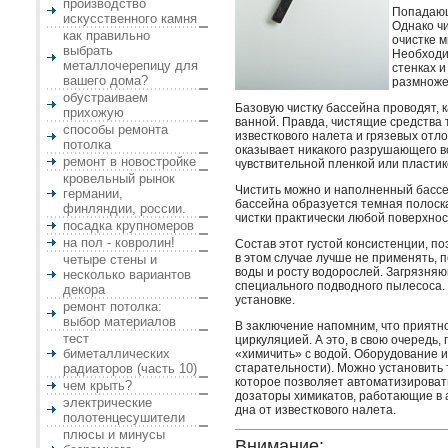
производство
Попадающ
искусственного камня
Однако ч
как правильно
очистке м
выбрать
Необходи
металлочерепицу для
стенках и
вашего дома?
размноже
обустраиваем
Базовую чистку бассейна проводят, к
прихожую
ванной. Правда, чистящие средства 
способы ремонта
известкового налета и грязевых отл
потолка
оказывает никакого разрушающего в
ремонт в новостройке
чувствительной пленкой или пластик
кровельный рынок
Чистить можно и наполненный бассей
германии,
бассейна образуется темная полоск
финляндии, россии.
чистки практически любой поверхност
посадка крупномеров
на пол - ковролин!
Состав этот густой консистенции, п
в этом случае лучше не применять, 
четыре стены и
воды и росту водорослей. Загрязняю
несколько вариантов
специального подводного пылесоса. 
декора
установке.
ремонт потолка:
выбор материалов
В заключение напомним, что приятно
тест
циркуляцией. А это, в свою очередь,
биметаллических
«химичить» с водой. Оборудование 
радиаторов (часть 10)
старательности). Можно установить т
которое позволяет автоматизировать
чем крыть?
дозаторы химикатов, работающие в 
электрические
дна от известкового налета.
полотенцесушители
плюсы и минусы
Внимание: