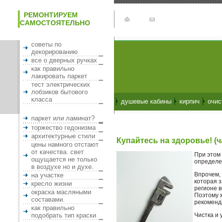
РЕМОНТИРУЕМ
САМОСТОЯТЕЛЬНО
советы по
декорированию
все о дверных ручках
как правильно
лакировать паркет
тест электрических
лобзиков бытового
класса
душевые кабины
кирпич
очис
паркет или ламинат?
торжество гедонизма
архитектурные стили
Купайтесь на здоровье! (ч
цены намного отстают
от качества. свет
При этом
ощущается не только
определе
в воздухе но и духе.
Впрочем, 
на участке
которая 
кресло жизни
регионе в
окраска масляными
Поэтому ж
составами.
рекоменда
как правильно
подобрать тип краски
Чистка и 