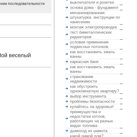
выключателя и розетки.
дении последовательности
основа дома - фундамент
механизированная
штукатурка. инструкции по
нанесению
монтаж электропроводки
тест биметаллических
радиаторов
условия применения
подвесных потолков.
как восстановить эмаль
Мой веселый
ванны
каркасная баня
как восстановить эмаль
ванны
страхование
недвижимости
как обустроить
однокомнатную квартиру?
выбор инструмента
проблемы безопасности
купайтесь на здоровье!
преимущества и
недостатки котлов,
работающих на разных
видах топлива
дымоход из шамота
какой онмой дом?