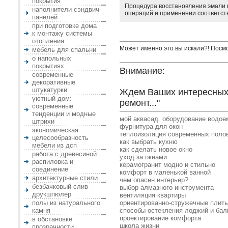
покрытия
Процедура восстановления эмали в
наполнители сэндвич-
операций и применении соответст
панелей
при подготовке дома
к монтажу системы
отопления
Может именно это вы искали?! Посм
мебель для спальни
о напольных
покрытиях
Внимание:
современные
декоративные
штукатурки
Ждем Ваших интересных 
уютный дом:
ремонт..."
современные
тенденции и модные
мой аквасад. оборудование водое
штрихи
фурнитура для окон
экономическая
теплоизоляция современных поло
целесообразность
как выбрать кухню
мебели из дсп
как сделать новое окно
работа с древесиной:
уход за окнами
распиловка и
керамогранит модно и стильно
соединение
комфорт в маленькой ванной
архитектурные стили
чем опасен интерьер?
безбачковый слив -
выбор алмазного инструмента
друкшпюлер
вентиляция квартиры
полы из натурального
ориентированно-стружечные плит
камня
способы остекления лоджий и бал
проектирование комфорта
в обстановке
школа жизни
прозрачности