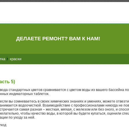
ДЕЛАЕТЕ РЕМОНТ? ВАМ К НАМ!
тка
краски
асть 5)
 вода стандартных цветов сравнивается с цветом воды из вашего бассейна п
нных индикаторных таблеток.
если вы сомневаетесь в своих химических знаниях и умениях, можете отвезти
занимается водоочисткой. Взаимодействие с профессионалами никогда не по
стречается самая разная – жесткая, мягкая, с железом или без оного, и спосо
елательно, чтобы качество воды, в которой вы будете купаться, оценили сп
ции по уходу за ней.
уход