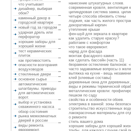
нанесение штукатурных слоев.
что учитывает
современная кровля, вентиляция 
дизайнер, выбирая
цилиндровая система замка. цилин
обои?
четыре способа обновить стены
каменный декор в
лоджия, как часть жилого простра
городской квартире
декоративный кирпич
новый год за городом
утепление крыши
ударная дрель или
фен-шуй для зеркала в квартире
перфоратор
как удалить старую краску?
хорошие заборы для
работаем с комфортом
хорошей жизни
что такое евроремонт.
тест керамических
наряд для фасада
плиток
монтаж фасадного камня
как сделать бассейн (часть 11)
как противостоять
безрамное остекление балконов: «
опасности возгорания
часто задаваемые вопросы о жел
воздуховодов
вытяжка на кухне - вещь незамен
стеклянные двери
клей (клеевые составы)
основное сырье
деревянные окна для деревянных
автоматические
виды и режимы термической обраб
шлагбаумы. приводы
металлические кровли: профилир
для автоматических
пешком по саду
ворот.
свойства и особенности обоев.
выбор и установка
электрика в ванной: зоны безопасн
скважинного насоса
строительство искусственных вод
обзор состояния
лакокрасочные материалы для отд
рынка межкомнатных
о ремонте
дверей в россии
стиль вашего дома
виды ремонта.
хорошие заборы для хорошей жиз
евроремонт.
трубы. для каждого случая свой п