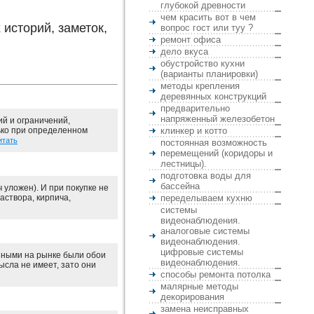
глубокой древности
чем красить вот в чем
историй, заметок,
вопрос гост или туу ?
ремонт офиса
дело вкуса
обустройство кухни
(варианты планировки)
методы крепления
деревянных конструкций
предварительно
напряженный железобетон
й и ограничений,
ько при определенном
клинкер и котто
итать
постоянная возможность
перемещений (коридоры и
лестницы).
подготовка воды для
бассейна
 уложен). И при покупке не
аствора, кирпича,
переделываем кухню
системы
видеонаблюдения.
аналоговые системы
видеонаблюдения.
цифровые системы
нными на рынке были обои
видеонаблюдения.
ысла не имеет, зато они
способы ремонта потолка
малярные методы
декорирования
замена неисправных