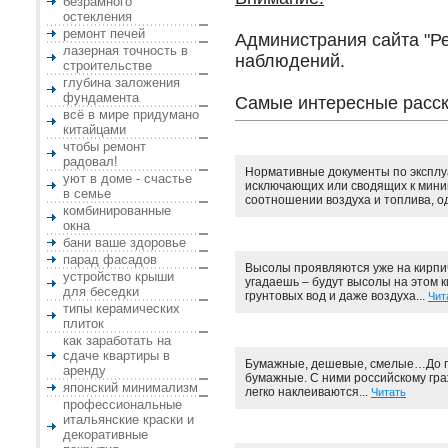
безрамного
остекления
ремонт печей
Администрания сайта "Ре
лазерная точность в
наблюдений.
строительстве
глубина заложения
фундамента
Самые интересные расск
всё в мире придумано
китайцами
чтобы ремонт
радовал!
Нормативные документы по эксплуа
уют в доме - счастье
исключающих или сводящих к мини
в семье
соотношении воздуха и топлива, од
комбинированные
окна
бани ваше здоровье
парад фасадов
Высолы проявляются уже на кирпичн
устройство крыши
угадаешь – будут высолы на этом к
для беседки
грунтовых вод и даже воздуха...
Чит
типы керамических
плиток
как заработать на
сдаче квартиры в
Бумажные, дешевые, смелые…До по
аренду
бумажные. С ними российскому граж
японский минимализм
легко наклеиваются...
Читать
профессиональные
итальянские краски и
декоративные