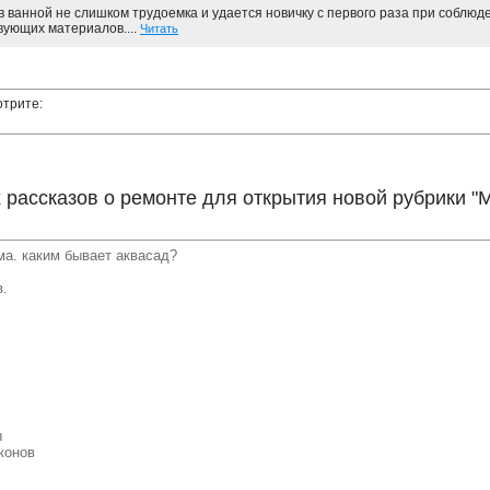
 ванной не слишком трудоемка и удается новичку с первого раза при соблю
вующих материалов....
Читать
отрите:
рассказов о ремонте для открытия новой рубрики "
ма. каким бывает аквасад?
в.
ы
конов