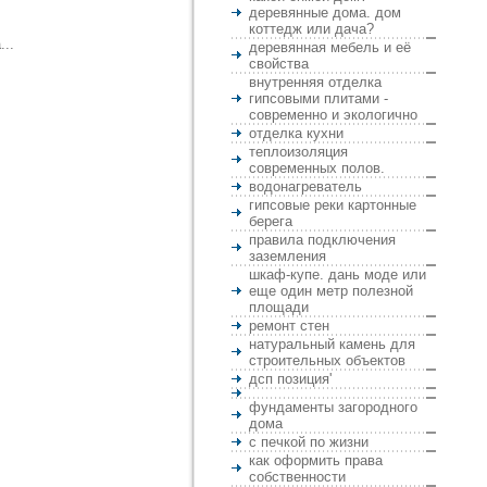
деревянные дома. дом
коттедж или дача?
..
деревянная мебель и её
свойства
внутренняя отделка
гипсовыми плитами -
современно и экологично
отделка кухни
теплоизоляция
современных полов.
водонагреватель
гипсовые реки картонные
берега
правила подключения
заземления
шкаф-купе. дань моде или
еще один метр полезной
площади
ремонт стен
натуральный камень для
строительных объектов
дсп позиция'
фундаменты загородного
дома
с печкой по жизни
как оформить права
собственности