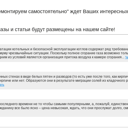
монтируем самостоятельно" ждет Ваших интересных 
азы и статьи будут размещены на нашем сайте!
тации котельных и безопасной эксплуатации котлов содержат ряд требовани
муму чрезвычайные ситуации. Поскольку полное сгорание газа возможно тол
ним из условий является организация притока воздуха к камере сгорания...
Ч
ых стенах в виде белых пятен и разводов (то есть уже после того, как кирпич
ирпиче или нет. Образуются они в результате миграции солей из кладочного р
ать
следнего времени не то чтобы самыми популярными, а, пожалуй, единстве
данину все было ясно – цена невысокая, ждать, что они прослужат долго, см