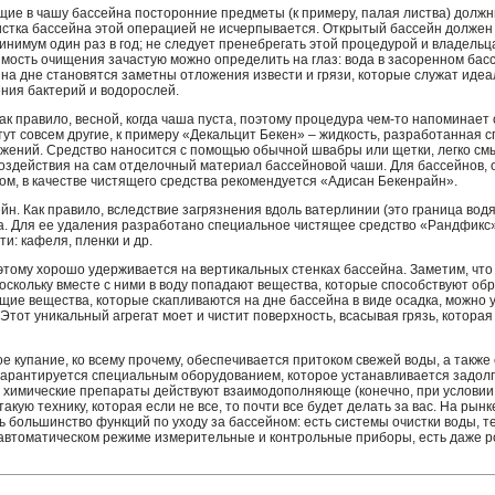
ие в чашу бассейна посторонние предметы (к примеру, палая листва) должн
истка бассейна этой операцией не исчерпывается. Открытый бассейн должен
инимум один раз в год; не следует пренебрегать этой процедурой и владель
мость очищения зачастую можно определить на глаз: вода в засоренном басс
 на дне становятся заметны отложения извести и грязи, которые служат иде
ния бактерий и водорослей.
ак правило, весной, когда чаша пуста, поэтому процедура чем-то напоминает 
тут совсем другие, к примеру «Декальцит Бекен» – жидкость, разработанная 
ожений. Средство наносится с помощью обычной швабры или щетки, легко см
оздействия на сам отделочный материал бассейновой чаши. Для бассейнов,
ом, в качестве чистящего средства рекомендуется «Адисан Бекенрайн».
н. Как правило, вследствие загрязнения вдоль ватерлинии (это граница водя
а. Для ее удаления разработано специальное чистящее средство «Рандфикс»
и: кафеля, пленки и др.
оэтому хорошо удерживается на вертикальных стенках бассейна. Заметим, чт
поскольку вместе с ними в воду попадают вещества, которые способствуют о
щие вещества, которые скапливаются на дне бассейна в виде осадка, можно
Этот уникальный агрегат моет и чистит поверхность, всасывая грязь, котора
е купание, ко всему прочему, обеспечивается притоком свежей воды, а также
 гарантируется специальным оборудованием, которое устанавливается задолго
и химические препараты действуют взаимодополняюще (конечно, при условии
акую технику, которая если не все, то почти все будет делать за вас. На рын
 большинство функций по уходу за бассейном: есть системы очистки воды, т
автоматическом режиме измерительные и контрольные приборы, есть даже р