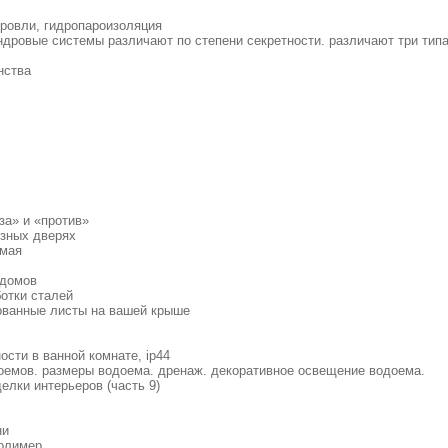
кровли, гидропароизоляция
дровые системы различают по степени секретности. различают три типа.
нства
за» и «против»
езных дверях
имая
 домов
отки сталей
ованные листы на вашей крыше
ости в ванной комнате, ip44
оемов. размеры водоема. дренаж. декоративное освещение водоема.
елки интерьеров (часть 9)
ни
олимер.