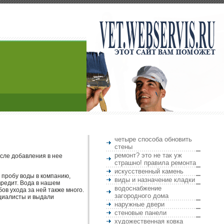
четыре способа обновить
стены
ремонт? это не так уж
осле добавления в нее
страшно! правила ремонта
искусственный камень
 пробу воды в компанию,
виды и назначение кладки
вредит. Вода в нашем
водоснабжение
бов ухода за ней также много.
загородного дома
ециалисты и выдали
наружные двери
стеновые панели
художественная ковка