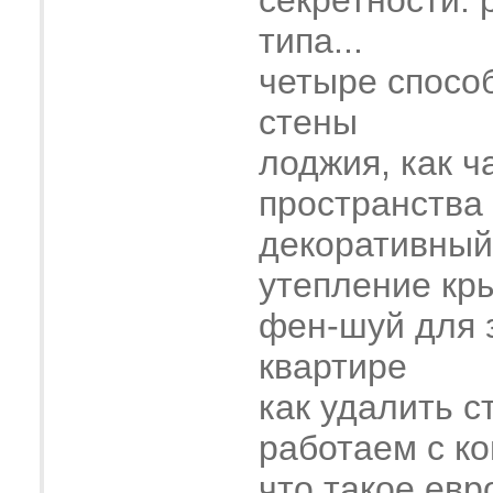
секретности. 
типа...
четыре спосо
стены
лоджия, как ч
пространства
декоративный
утепление кр
фен-шуй для 
квартире
как удалить с
работаем с к
что такое евр