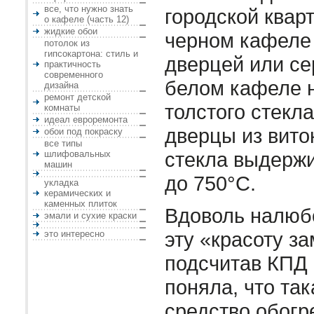
все, что нужно знать
городской кварт
о кафеле (часть 12)
жидкие обои
черном кафеле 
потолок из
гипсокартона: стиль и
дверцей или се
практичность
современного
белом кафеле н
дизайна
ремонт детской
толстого стекл
комнаты
идеал евроремонта
дверцы из вито
обои под покраску
все типы
стекла выдерж
шлифовальных
машин
до 750°С.
укладка
керамических и
каменных плиток
Вдоволь налюб
эмали и сухие краски
эту «красоту з
это интересно
подсчитав КПД 
поняла, что так
средство обогр