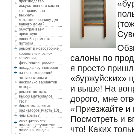
«бу
производство
искусственного камня
как правильно
пол
выбрать
металлочерепицу для
(то
вашего дома?
обустраиваем
Сув
прихожую
способы ремонта
потолка
Обз
ремонт в новостройке
кровельный рынок
салоны по прод
германии,
финляндии, россии.
я просто пришл
посадка крупномеров
на пол - ковролин!
«буржуйских» ц
четыре стены и
несколько вариантов
и выше! На воп
декора
ремонт потолка:
дорого, мне отв
выбор материалов
тест
биметаллических
«Приезжайте и 
радиаторов (часть 10)
чем крыть?
Посмотреть и в
электрические
полотенцесушители
что! Каких тол
плюсы и минусы