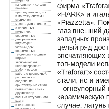
покрытия
фирма «Trafora
наполнители сэндвич-
панелей
«HARK» и итал
при подготовке дома
к монтажу системы
отопления
«Piazzetta». П
мебель для спальни
о напольных
глаз внешний д
покрытиях
современные
западных прои
декоративные
штукатурки
целый ряд дост
уютный дом:
современные
впечатляющих 
тенденции и модные
штрихи
топ-модели ис
экономическая
целесообразность
мебели из дсп
«Traforart» сос
работа с древесиной:
распиловка и
стали, но и им
соединение
архитектурные стили
– огнеупорный 
безбачковый слив -
друкшпюлер
керамическую п
полы из натурального
камня
случае, латунь 
в обстановке
прозрачности