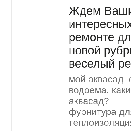
Ждем Ваш
интересных
ремонте дл
новой рубр
веселый рем
мой аквасад.
водоема. как
аквасад?
фурнитура дл
теплоизоляци