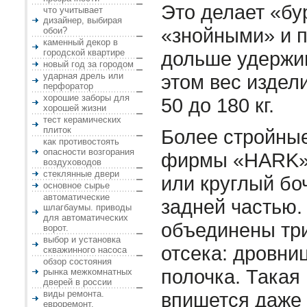
Это делает «бу
что учитывает
дизайнер, выбирая
«знойными» и п
обои?
каменный декор в
городской квартире
дольше удержив
новый год за городом
ударная дрель или
этом вес издел
перфоратор
хорошие заборы для
50 до 180 кг.
хорошей жизни
тест керамических
плиток
Более стройные
как противостоять
опасности возгорания
фирмы «HARK» 
воздуховодов
стеклянные двери
или круглый бо
основное сырье
автоматические
задней частью.
шлагбаумы. приводы
для автоматических
объединены тр
ворот.
выбор и установка
отсека: дровниц
скважинного насоса
обзор состояния
полочка. Такая 
рынка межкомнатных
дверей в россии
виды ремонта.
впишется даже 
евроремонт.