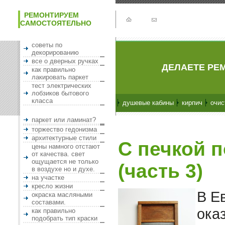
РЕМОНТИРУЕМ
САМОСТОЯТЕЛЬНО
советы по
декорированию
все о дверных ручках
ДЕЛАЕТЕ РЕМ
как правильно
лакировать паркет
тест электрических
лобзиков бытового
класса
душевые кабины
кирпич
очис
паркет или ламинат?
торжество гедонизма
архитектурные стили
С печкой 
цены намного отстают
от качества. свет
ощущается не только
(часть 3)
в воздухе но и духе.
на участке
кресло жизни
В Е
окраска масляными
составами.
ока
как правильно
подобрать тип краски