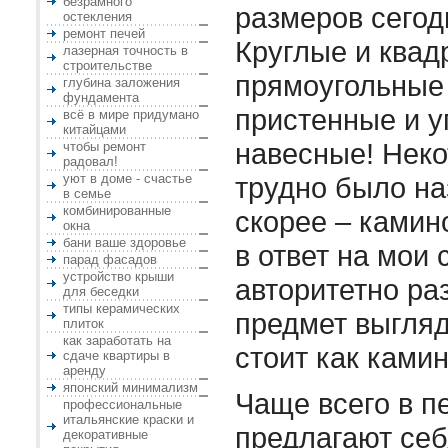
безрамного
размеров сегод
остекления
ремонт печей
Круглые и квад
лазерная точность в
строительстве
прямоугольные 
глубина заложения
фундамента
пристенные и у
всё в мире придумано
китайцами
навесные! Нек
чтобы ремонт
радовал!
уют в доме - счастье
трудно было на
в семье
комбинированные
скорее – камин
окна
бани ваше здоровье
в ответ на мои
парад фасадов
устройство крыши
авторитетно ра
для беседки
типы керамических
предмет выгляд
плиток
как заработать на
стоит как камин
сдаче квартиры в
аренду
японский минимализм
Чаще всего в п
профессиональные
итальянские краски и
предлагают себ
декоративные