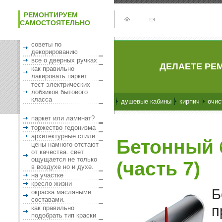
РЕМОНТИРУЕМ
САМОСТОЯТЕЛЬНО
советы по
декорированию
все о дверных ручках
ДЕЛАЕТЕ РЕМ
как правильно
лакировать паркет
тест электрических
лобзиков бытового
класса
душевые кабины
кирпич
очис
паркет или ламинат?
торжество гедонизма
архитектурные стили
Бетонный 
цены намного отстают
от качества. свет
ощущается не только
(часть 7)
в воздухе но и духе.
на участке
кресло жизни
Б
окраска масляными
составами.
п
как правильно
подобрать тип краски