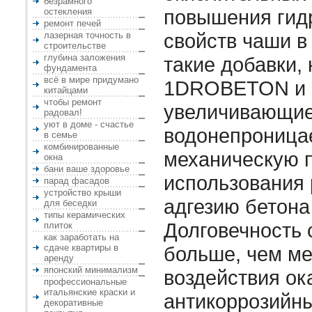
безрамного
повышения гид
остекления
ремонт печей
свойств чаши в
лазерная точность в
строительстве
глубина заложения
такие добавки,
фундамента
всё в мире придумано
1DROBETON и 
китайцами
чтобы ремонт
увеличивающи
радовал!
уют в доме - счастье
водонепроница
в семье
комбинированные
механическую п
окна
бани ваше здоровье
использования 
парад фасадов
устройство крыши
адгезию бетона
для беседки
типы керамических
Долговечность 
плиток
как заработать на
сдаче квартиры в
больше, чем м
аренду
японский минимализм
воздействия ок
профессиональные
итальянские краски и
антикоррозийн
декоративные