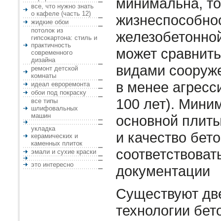
минимальна, то
все, что нужно знать
о кафеле (часть 12)
жизнеспособно
жидкие обои
потолок из
железобетонно
гипсокартона: стиль и
практичность
может сравнить
современного
дизайна
видами сооруж
ремонт детской
комнаты
в менее агресс
идеал евроремонта
обои под покраску
100 лет). Мини
все типы
шлифовальных
машин
основной плит
укладка
и качество бет
керамических и
каменных плиток
соответствоват
эмали и сухие краски
это интересно
документации
Существуют дв
технологии бет