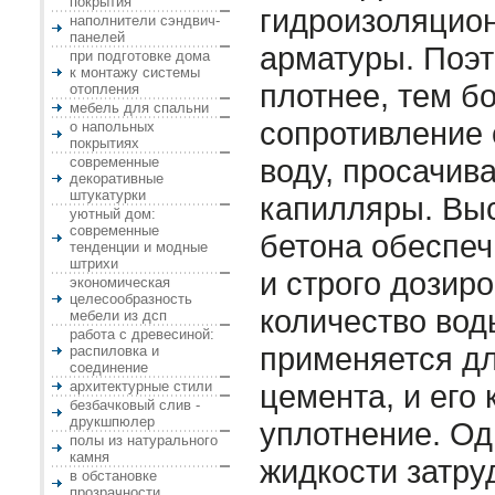
покрытия
гидроизоляцио
наполнители сэндвич-
панелей
арматуры. Поэт
при подготовке дома
к монтажу системы
плотнее, тем б
отопления
мебель для спальни
сопротивление 
о напольных
покрытиях
воду, просачив
современные
декоративные
штукатурки
капилляры. Вы
уютный дом:
современные
бетона обеспеч
тенденции и модные
штрихи
и строго дозир
экономическая
целесообразность
количество вод
мебели из дсп
работа с древесиной:
применяется дл
распиловка и
соединение
архитектурные стили
цемента, и его
безбачковый слив -
друкшпюлер
уплотнение. Од
полы из натурального
камня
жидкости затру
в обстановке
прозрачности