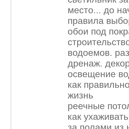
место... до н
правила выбо
обои под покр
строительств
водоемов. ра
дренаж. деко
освещение во
как правильн
жизнь
реечные пото
как ухаживать
за полами из 