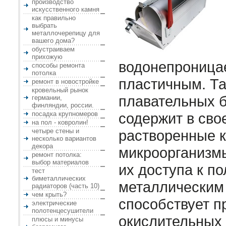
производство
искусственного камня
как правильно
выбрать
металлочерепицу для
вашего дома?
обустраиваем
прихожую
водонепроница
способы ремонта
потолка
пластичным. Та
ремонт в новостройке
кровельный рынок
плавательных 
германии,
финляндии, россии.
посадка крупномеров
содержит в сво
на пол - ковролин!
четыре стены и
растворенные к
несколько вариантов
декора
микроорганизмы
ремонт потолка:
выбор материалов
их доступа к п
тест
биметаллических
металлическим
радиаторов (часть 10)
чем крыть?
способствует 
электрические
полотенцесушители
окислительных 
плюсы и минусы