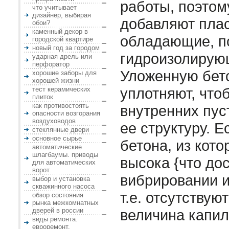
работы, поэтом
что учитывает
дизайнер, выбирая
добавляют пла
обои?
каменный декор в
обладающие, п
городской квартире
новый год за городом
гидроизолирую
ударная дрель или
перфоратор
Уложенную бет
хорошие заборы для
хорошей жизни
уплотняют, что
тест керамических
плиток
как противостоять
внутренних пус
опасности возгорания
воздуховодов
ее структуру. Е
стеклянные двери
основное сырье
бетона, из кото
автоматические
шлагбаумы. приводы
высока {что до­
для автоматических
ворот.
вибрировании и
выбор и установка
скважинного насоса
т.е. отсутствую
обзор состояния
рынка межкомнатных
дверей в россии
величина капи
виды ремонта.
евроремонт.