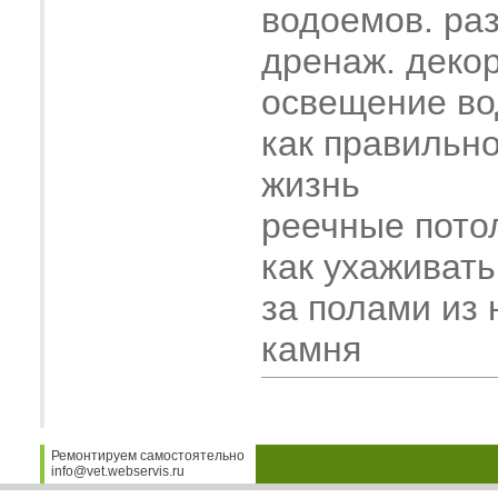
водоемов. ра
дренаж. деко
освещение во
как правильн
жизнь
реечные пото
как ухаживать
за полами из 
камня
Ремонтируем самостоятельно
info@vet.webservis.ru