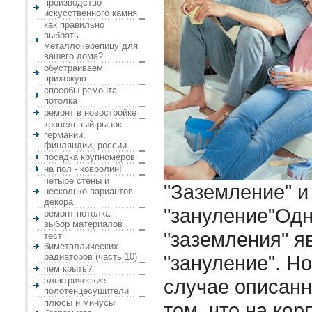
производство
искусственного камня
как правильно
выбрать
металлочерепицу для
вашего дома?
обустраиваем
прихожую
способы ремонта
потолка
ремонт в новостройке
кровельный рынок
германии,
финляндии, россии.
посадка крупномеров
на пол - ковролин!
четыре стены и
"Заземление" и
несколько вариантов
декора
"зануление"Одн
ремонт потолка:
выбор материалов
"заземления" я
тест
биметаллических
радиаторов (часть 10)
"зануление". Но
чем крыть?
электрические
случае описанн
полотенцесушители
плюсы и минусы
том, что на кор