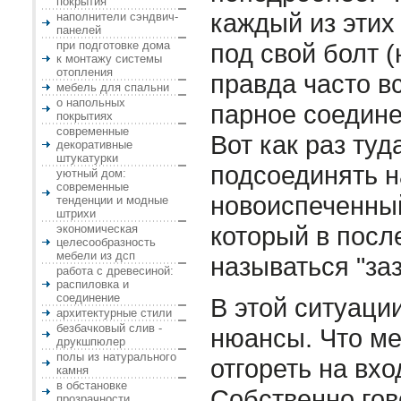
покрытия
каждый из этих
наполнители сэндвич-
панелей
при подготовке дома
под свой болт (
к монтажу системы
отопления
правда часто в
мебель для спальни
о напольных
парное соедине
покрытиях
современные
Вот как раз туд
декоративные
штукатурки
подсоединять 
уютный дом:
современные
новоиспеченны
тенденции и модные
штрихи
который в посл
экономическая
целесообразность
мебели из дсп
называться "за
работа с древесиной:
распиловка и
соединение
В этой ситуаци
архитектурные стили
безбачковый слив -
нюансы. Что ме
друкшпюлер
полы из натурального
отгореть на вхо
камня
в обстановке
Собственно гово
прозрачности