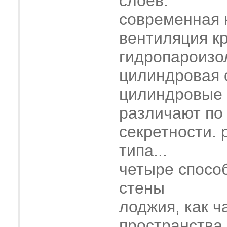
слоев.
современная 
вентиляция к
гидропароизо
цилиндровая 
цилиндровые
различают по
секретности. 
типа...
четыре спосо
стены
лоджия, как ч
пространства