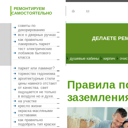
РЕМОНТИРУЕМ
САМОСТОЯТЕЛЬНО
советы по
декорированию
все о дверных ручках
ДЕЛАЕТЕ РЕМ
как правильно
лакировать паркет
тест электрических
лобзиков бытового
класса
душевые кабины
кирпич
очис
паркет или ламинат?
торжество гедонизма
архитектурные стили
Правила п
цены намного отстают
от качества. свет
ощущается не только
заземления
в воздухе но и духе.
на участке
кресло жизни
окраска масляными
составами.
как правильно
подобрать тип краски