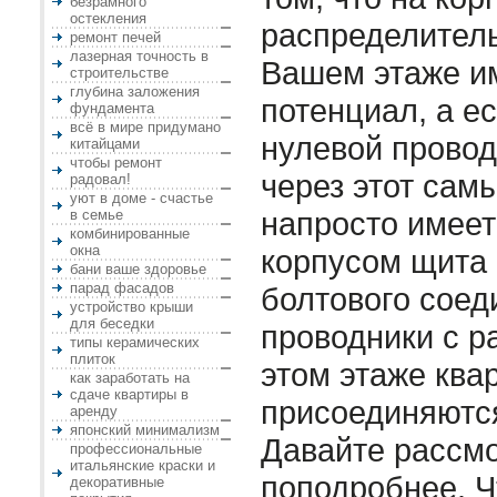
безрамного
остекления
распределитель
ремонт печей
лазерная точность в
Вашем этаже и
строительстве
глубина заложения
потенциал, а ес
фундамента
всё в мире придумано
нулевой прово
китайцами
чтобы ремонт
через этот сам
радовал!
уют в доме - счастье
напросто имеет
в семье
комбинированные
окна
корпусом щита
бани ваше здоровье
парад фасадов
болтового соед
устройство крыши
для беседки
проводники с р
типы керамических
плиток
этом этаже ква
как заработать на
сдаче квартиры в
присоединяются
аренду
японский минимализм
Давайте рассмо
профессиональные
итальянские краски и
поподробнее. Ч
декоративные