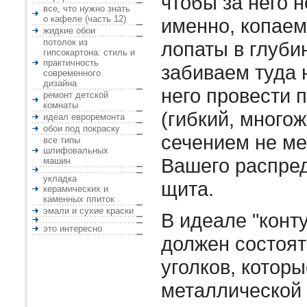
чтобы за него н
все, что нужно знать
о кафеле (часть 12)
именно, копаем
жидкие обои
потолок из
лопаты в глуби
гипсокартона: стиль и
практичность
забиваем туда н
современного
дизайна
него провести 
ремонт детской
комнаты
(гибкий, много
идеал евроремонта
обои под покраску
сечением не мен
все типы
шлифовальных
Вашего распре
машин
укладка
щита.
керамических и
каменных плиток
эмали и сухие краски
В идеале "конт
это интересно
должен состоять
уголков, котор
металлической 