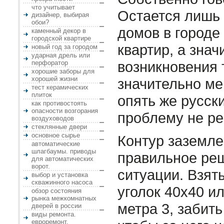
что учитывает
Остается лишь 
дизайнер, выбирая
обои?
домов в городе
каменный декор в
городской квартире
квартир, а знач
новый год за городом
ударная дрель или
возникновения
перфоратор
хорошие заборы для
хорошей жизни
значительно ме
тест керамических
плиток
опять же русски
как противостоять
опасности возгорания
проблему не ре
воздуховодов
стеклянные двери
основное сырье
Контур заземл
автоматические
шлагбаумы. приводы
правильное реш
для автоматических
ворот.
ситуации. Взят
выбор и установка
скважинного насоса
уголок 40х40 и
обзор состояния
рынка межкомнатных
метра 3, забить
дверей в россии
виды ремонта.
евроремонт.